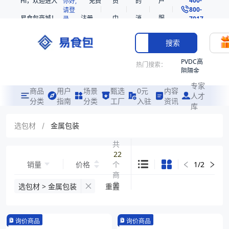
Hi，欢迎进入
你好,
免费
员
的
户
800-
请登
易食包商城！
注册
中
消
服
录
7017
心
息
务
搜索
PVDC高
热门搜索：
阻隔金
枪鱼柳
专家
共挤热
商品
用户
场景
甄选
0元
内容
人才
收缩袋
分类
指南
分类
工厂
入驻
资讯
库
PE
221340
选包材
/
金属包装
非阻隔
共
共挤热
22
收缩袋
销量
价格
个
1
/
2
221360
商
烤箱袋
品
选包材 > 金属包装
重置
221330
SE53
询价商品
询价商品
热收缩