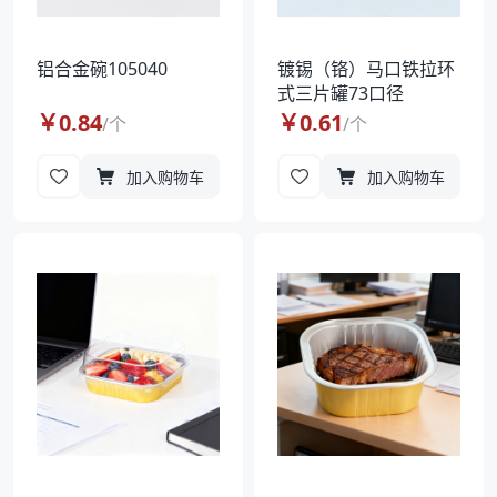
铝合金碗105040
镀锡（铬）马口铁拉环
式三片罐73口径
￥
0.84
￥
0.61
/
个
/
个
加入购物车
加入购物车