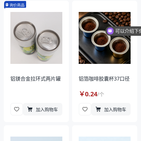
询价商品
铝镁合金拉环式两片罐
铝箔咖啡胶囊杯37口径
￥
0.24
/
个
加入购物车
加入购物车