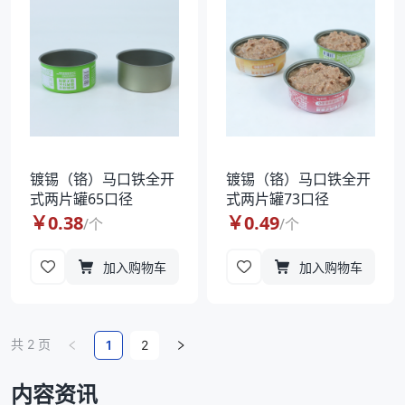
镀锡（铬）马口铁全开
镀锡（铬）马口铁全开
式两片罐65口径
式两片罐73口径
￥
0.38
￥
0.49
/
个
/
个
加入购物车
加入购物车
共
2
页
1
2
内容资讯