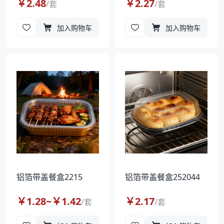
￥
2.48
￥
2.27
/
套
/
套
加入购物车
加入购物车
铝箔带盖餐盒2215
铝箔带盖餐盒252044
￥
1.28
~￥
1.42
￥
2.17
/
套
/
套