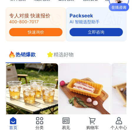
专人对接 快速报价
Packseek
400-800-7017
AI 智能选型助手
快速询价
立即咨询
热销爆款
精选好物
PET果切杯11
PP气调托盒22
PP高
首页
分类
易见
购物车
个人中心
￥0.41
￥0.37
￥0.4
抢
抢