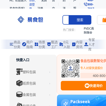
Hi，欢迎进入
你好,
免费
员
的
户
800-
请登
易食包商城！
注册
中
消
服
录
7017
心
息
务
搜索
PVDC高
热门搜索：
阻隔金
枪鱼柳
专家
共挤热
商品
用户
场景
甄选
0元
内容
人才
收缩袋
分类
指南
分类
工厂
入驻
资讯
库
PE
221340
快捷入口
食品包装数智化
非阻隔
共挤热
专人对接
快速报价
塑料包装
›
收缩袋
400-800
221360
纸质包装
›
烤箱袋
快速询价
221330
金属包装
›
SE53
Packseek
热收缩
包装设备
›