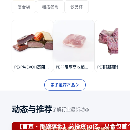
复合袋
铝箔餐盒
饮品杯
PE/PA/EVOH高阻隔热收缩袋
PE非阻隔高收缩共挤热收缩袋SE83
PE非阻隔耐穿刺共挤热收缩袋ST14
更多推荐产品
动态与推荐
了解行业最新动态
【官宣・重磅落地】总投资10亿，易食包首