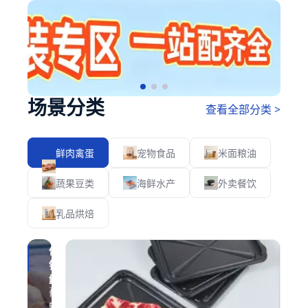
场景分类
查看全部分类 >
鲜肉禽蛋
宠物食品
米面粮油
蔬果豆类
海鲜水产
外卖餐饮
乳品烘焙
贴
体
气
锁
调
鲜
真
保
空
鲜