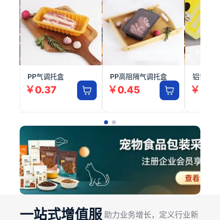
PP气调托盒
90直径铝箔预切复合盖膜
PP高阻隔气调托盒
PET耐低温带盖寿司盒
铝箔高温
纸
￥0.08
￥0.37
￥0.50
￥0.45
￥0.18
￥0.14
￥0
一站式增值服
助力业务增长，定义行业新