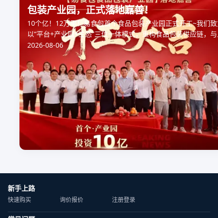
包装产业园，正式落地嘉善！
10个亿！12万平！易食包首个食品包装产业园正式开工~我们致
以“平台+产业园+生态”三位一体模式，重构食品包装供应链，与
游伙伴共拓食品包装产业新局！
2026-08-06
新手上路
快速购买
询价报价
注册登录