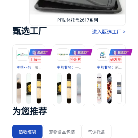
PP贴体托盒2617系列
甄选工厂
进入甄选工厂 >
众凯包装科技（浙江）股份有限公司
裕乾包装科技（江苏）有限公司
浙江明凯新
工贸一体企业
绿色环保工厂
挤出片材设备6台
研发型企业
模具1000套+
吸塑成型设备9台
研发制造工厂
印刷
主营业务：
蛋盒 / 鸡蛋托、CPET 托盘（耐高温塑料餐盒 / 食品托盘）、塑料食品包装
主营业务：
一次性食品包装容器的研发、生产、印刷定制与销售
主营业务：
彩印复合软包装卷膜、袋子；拉伸成型片材及配套盖膜
为您推荐
热收缩袋
宠物食品包装
气调托盒