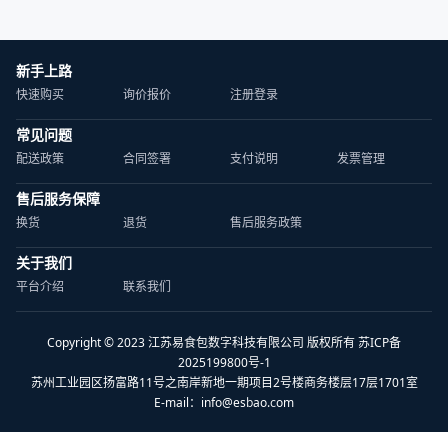
新手上路
快速购买
询价报价
注册登录
常见问题
配送政策
合同签署
支付说明
发票管理
售后服务保障
换货
退货
售后服务政策
关于我们
平台介绍
联系我们
Copyright © 2023 江苏易食包数字科技有限公司 版权所有 苏ICP备
2025199800号-1
苏州工业园区扬富路11号之南岸新地一期项目2号楼商务楼层17层1701室
E-mail：
info@esbao.com