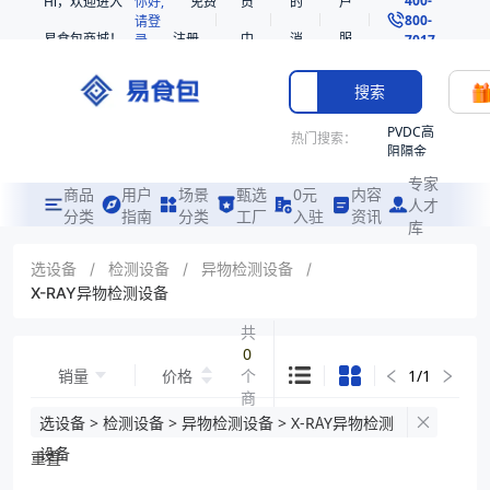
Hi，欢迎进入
你好,
免费
员
的
户
800-
请登
易食包商城！
注册
中
消
服
录
7017
心
息
务
搜索
PVDC高
热门搜索：
阻隔金
枪鱼柳
专家
共挤热
商品
用户
场景
甄选
0元
内容
人才
收缩袋
分类
指南
分类
工厂
入驻
资讯
库
PE
221340
选设备
/
检测设备
/
异物检测设备
/
X-RAY异物检测设备
非阻隔
共挤热
共
收缩袋
0
221360
销量
价格
个
1
/
1
烤箱袋
商
221330
品
选设备 > 检测设备 > 异物检测设备 > X-RAY异物检测
SE53
设备
重置
热收缩