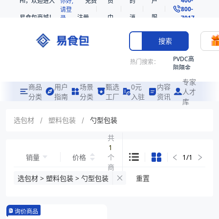
Hi，欢迎进入
你好,
免费
员
的
户
800-
请登
易食包商城！
注册
中
消
服
录
7017
心
息
务
搜索
PVDC高
热门搜索：
阻隔金
枪鱼柳
专家
共挤热
商品
用户
场景
甄选
0元
内容
人才
收缩袋
分类
指南
分类
工厂
入驻
资讯
库
PE
221340
选包材
/
塑料包装
/
勺型包装
非阻隔
共
共挤热
1
收缩袋
销量
价格
个
1
/
1
221360
商
221330
品
选包材 > 塑料包装 > 勺型包装
重置
烤箱袋
SE53
询价商品
热收缩