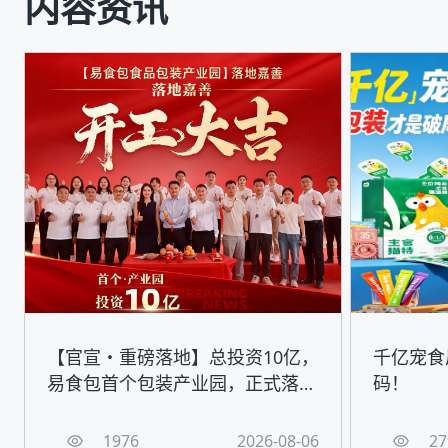
内容资讯
【官宣・重磅落地】总投资10亿，
千亿宠食
易食包首个包装产业园，正式落地
码！
嘉善！
1976
2026-08-06
27