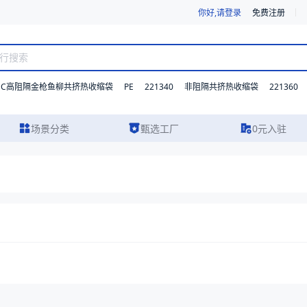
你好,请登录
免费注册
DC高阻隔金枪鱼柳共挤热收缩袋
PE
221340
221360
非阻隔共挤热收缩袋
场景分类
甄选工厂
0元入驻