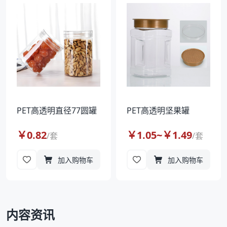
袋
拉伸膜
PET高透明直径77圆罐
PET高透明坚果罐
￥
0.82
￥
1.05
~￥
1.49
/
套
/
套
加入购物车
加入购物车
内容资讯