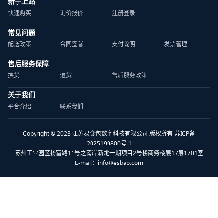
新手上路
快速购买
询价报价
注册登录
常见问题
配送政策
合同签署
支付说明
发票管理
售后服务保障
换货
退货
售后服务政策
关于我们
平台介绍
联系我们
Copyright © 2023 江苏易食包数字科技有限公司 版权所有 苏ICP备
2025199800号-1
苏州工业园区扬富路11号之南岸新地一期项目2号楼商务楼层17层1701室
E-mail：
info@esbao.com