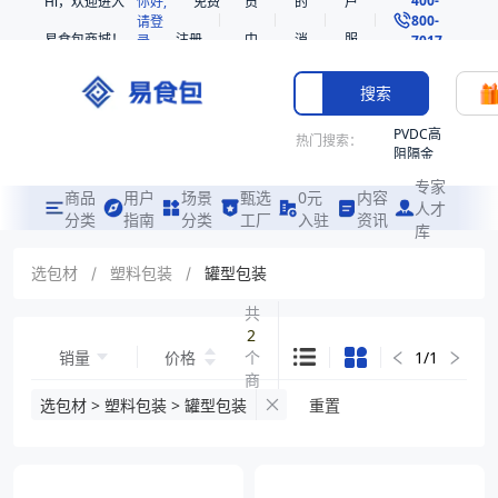
Hi，欢迎进入
你好,
免费
员
的
户
800-
请登
易食包商城！
注册
中
消
服
录
7017
心
息
务
搜索
PVDC高
热门搜索：
阻隔金
枪鱼柳
专家
共挤热
商品
用户
场景
甄选
0元
内容
人才
收缩袋
分类
指南
分类
工厂
入驻
资讯
库
PE
221340
选包材
/
塑料包装
/
罐型包装
非阻隔
共
共挤热
2
收缩袋
销量
价格
个
1
/
1
221360
商
烤箱袋
品
选包材 > 塑料包装 > 罐型包装
重置
221330
SE53
热收缩