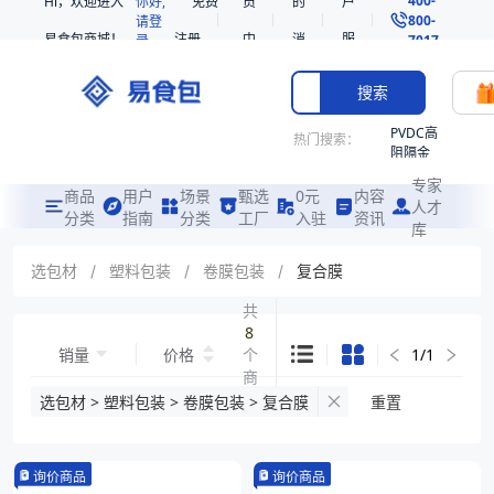
Hi，欢迎进入
你好,
免费
员
的
户
800-
请登
易食包商城！
注册
中
消
服
录
7017
心
息
务
搜索
PVDC高
热门搜索：
阻隔金
枪鱼柳
专家
共挤热
商品
用户
场景
甄选
0元
内容
人才
收缩袋
分类
指南
分类
工厂
入驻
资讯
库
PE
221340
选包材
/
塑料包装
/
卷膜包装
/
复合膜
非阻隔
共
共挤热
8
收缩袋
销量
价格
个
1
/
1
221360
商
221330
品
选包材 > 塑料包装 > 卷膜包装 > 复合膜
重置
烤箱袋
SE53
询价商品
询价商品
热收缩