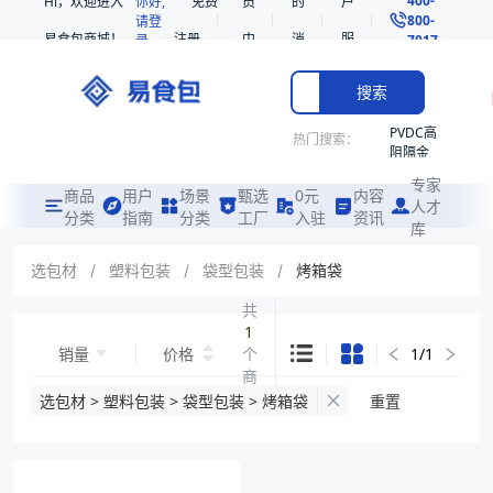
Hi，欢迎进入
你好,
免费
员
的
户
800-
请登
易食包商城！
注册
中
消
服
录
7017
心
息
务
搜索
PVDC高
热门搜索：
阻隔金
枪鱼柳
专家
共挤热
商品
用户
场景
甄选
0元
内容
人才
收缩袋
分类
指南
分类
工厂
入驻
资讯
库
PE
非阻隔
选包材
/
塑料包装
/
袋型包装
/
烤箱袋
共挤热
收缩袋
共
1
221340
销量
价格
个
1
/
1
221360
商
烤箱袋
品
选包材 > 塑料包装 > 袋型包装 > 烤箱袋
重置
221330
SE53
热收缩