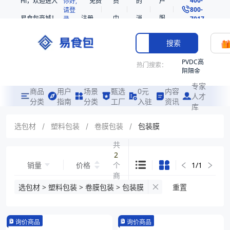
Hi，欢迎进入
你好,
免费
员
的
户
800-
请登
易食包商城！
注册
中
消
服
录
7017
心
息
务
搜索
PVDC高
热门搜索：
阻隔金
枪鱼柳
专家
共挤热
商品
用户
场景
甄选
0元
内容
人才
收缩袋
分类
指南
分类
工厂
入驻
资讯
库
PE
221340
选包材
/
塑料包装
/
卷膜包装
/
包装膜
非阻隔
共
共挤热
2
收缩袋
销量
价格
个
1
/
1
221360
商
烤箱袋
品
选包材 > 塑料包装 > 卷膜包装 > 包装膜
重置
221330
SE53
询价商品
询价商品
热收缩