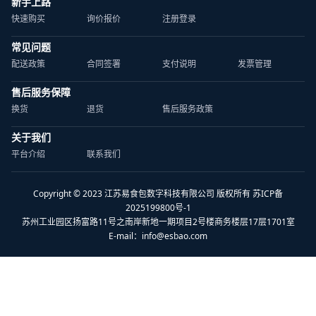
新手上路
快速购买
询价报价
注册登录
常见问题
配送政策
合同签署
支付说明
发票管理
售后服务保障
换货
退货
售后服务政策
关于我们
平台介绍
联系我们
Copyright © 2023 江苏易食包数字科技有限公司 版权所有 苏ICP备
2025199800号-1
苏州工业园区扬富路11号之南岸新地一期项目2号楼商务楼层17层1701室
E-mail：
info@esbao.com