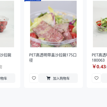
边沙拉碗
PET高透明带盖沙拉碗175口
PET高
径
180063
￥
0.43
套
购物车
加入购物车