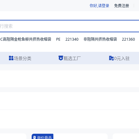
你好,请登录
免费注册
DC高阻隔金枪鱼柳共挤热收缩袋
PE
221340
221360
非阻隔共挤热收缩袋
场景分类
甄选工厂
0元入驻
询价商品