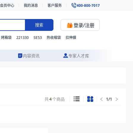
会员中心
我的消息
客户服务
400-800-7017
登录/注册
搜索
221330
SE53
烤箱袋
热收缩袋
拉伸膜
内容资讯
专家人才库
共
4
个商品
1
/
1