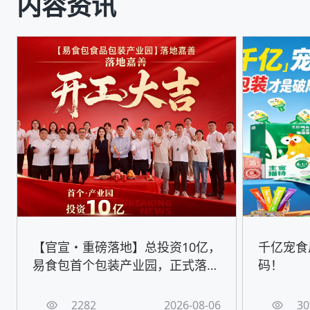
内容资讯
【官宣・重磅落地】总投资10亿，
千亿宠食
易食包首个包装产业园，正式落地
码！
嘉善！
2282
2026-08-06
30