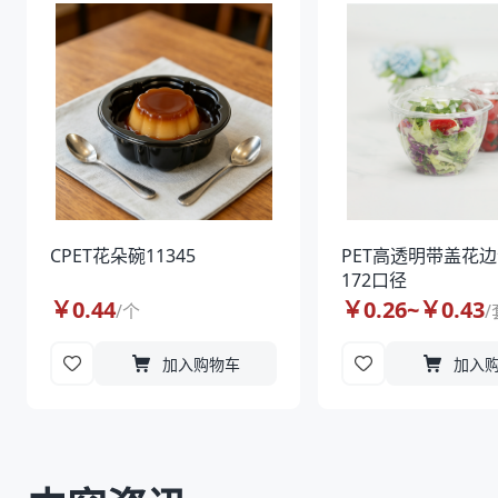
CPET花朵碗11345
PET高透明带盖花
172口径
￥
0.44
￥
0.26
~￥
0.43
/
个
/
加入购物车
加入