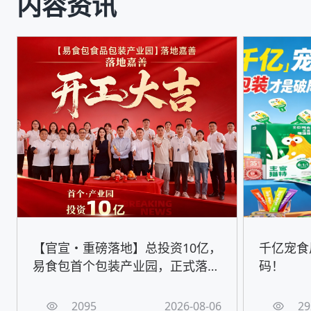
内容资讯
【官宣・重磅落地】总投资10亿，
千亿宠食
易食包首个包装产业园，正式落地
码！
嘉善！
2095
2026-08-06
29