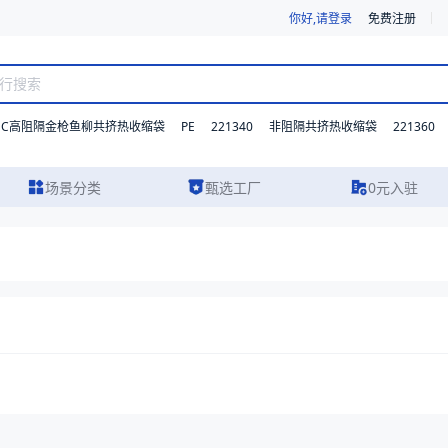
你好,请登录
免费注册
DC高阻隔金枪鱼柳共挤热收缩袋
PE
221340
221360
非阻隔共挤热收缩袋
场景分类
甄选工厂
0元入驻