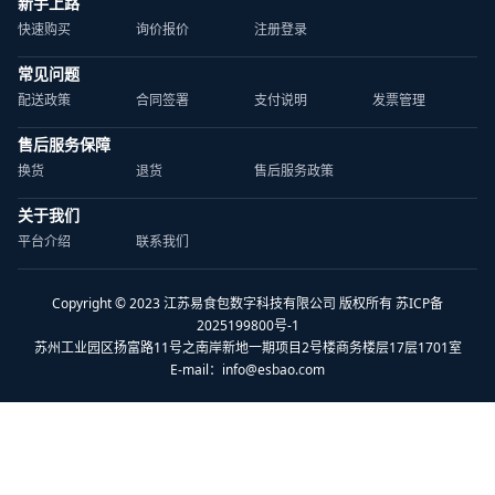
新手上路
快速购买
询价报价
注册登录
常见问题
配送政策
合同签署
支付说明
发票管理
售后服务保障
换货
退货
售后服务政策
关于我们
平台介绍
联系我们
Copyright © 2023 江苏易食包数字科技有限公司 版权所有 苏ICP备
2025199800号-1
苏州工业园区扬富路11号之南岸新地一期项目2号楼商务楼层17层1701室
E-mail：
info@esbao.com