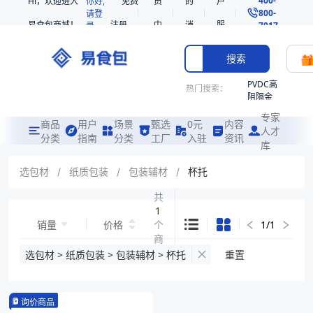
Hi，欢迎进入
你好,
免费
员
的
户
800-
请登
易食包商城！
注册
中
消
服
录
7017
心
息
务
搜索
PVDC高
热门搜索：
阻隔金
枪鱼柳
专家
共挤热
商品
用户
场景
甄选
0元
内容
人才
收缩袋
分类
指南
分类
工厂
入驻
资讯
库
PE
221340
选包材
/
纸质包装
/
包装辅材
/
杯托
非阻隔
共
共挤热
1
收缩袋
销量
价格
个
1
/
1
221360
商
烤箱袋
品
选包材 > 纸质包装 > 包装辅材 > 杯托
重置
221330
SE53
询价商品
热收缩