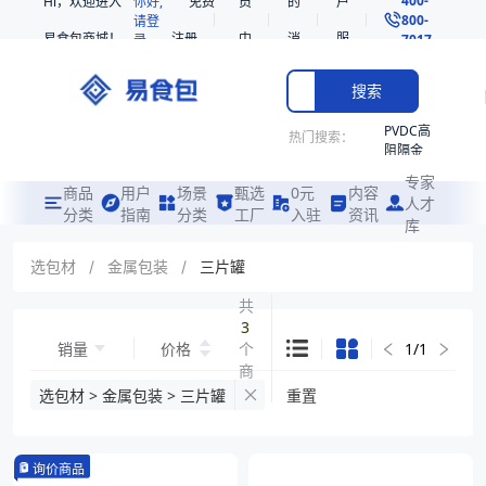
Hi，欢迎进入
你好,
免费
员
的
户
800-
请登
易食包商城！
注册
中
消
服
录
7017
心
息
务
搜索
PVDC高
热门搜索：
阻隔金
枪鱼柳
专家
共挤热
商品
用户
场景
甄选
0元
内容
人才
收缩袋
分类
指南
分类
工厂
入驻
资讯
库
PE
非阻隔
选包材
/
金属包装
/
三片罐
共挤热
收缩袋
共
3
221340
销量
价格
个
1
/
1
221360
商
烤箱袋
品
选包材 > 金属包装 > 三片罐
重置
221330
SE53
询价商品
热收缩