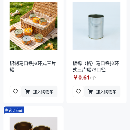
袋
拉伸膜
铝制马口铁拉环式三片
镀锡（铬）马口铁拉环
罐
式三片罐73口径
￥
0.61
/
个
加入购物车
加入购物车
询价商品