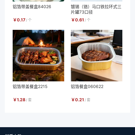
铝箔带盖餐盒84026
镀锡（铬）马口铁拉环式三
片罐73口径
￥
0.17
￥
0.61
/
个
/
个
铝箔带盖餐盒2215
铝箔餐盒060622
￥
1.28
￥
0.21
/
套
/
套