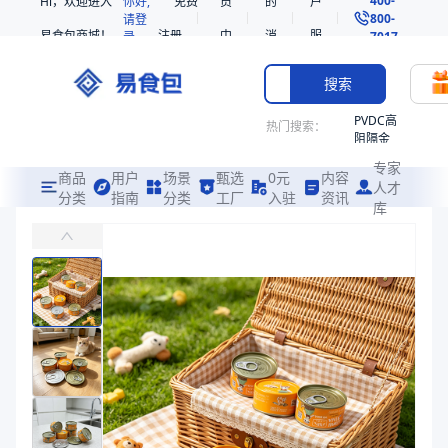
Hi，欢迎进入
你好,
免费
员
的
户
800-
请登
易食包商城！
注册
中
消
服
录
7017
心
息
务
搜索
PVDC高
热门搜索：
阻隔金
枪鱼柳
专家
共挤热
商品
用户
场景
甄选
0元
内容
人才
收缩袋
分类
指南
分类
工厂
入驻
资讯
库
铝制马口铁拉环式三片罐
PE
易食包（EPAK）专注于铝制马口铁拉环式三片罐包装，提供详尽的规
221340
非阻隔
价格：
在线询价
共挤热
收缩袋
商品参数
221360
商品分类
马口铁罐
烤箱袋
产品特性
支持定制
221330
产品特性
支持定制
SE53
商品图片
热收缩