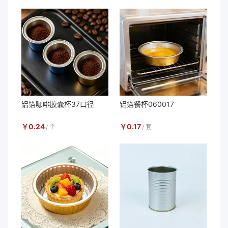
铝箔咖啡胶囊杯37口径
铝箔餐杯060017
￥
0.24
￥
0.17
/
个
/
套