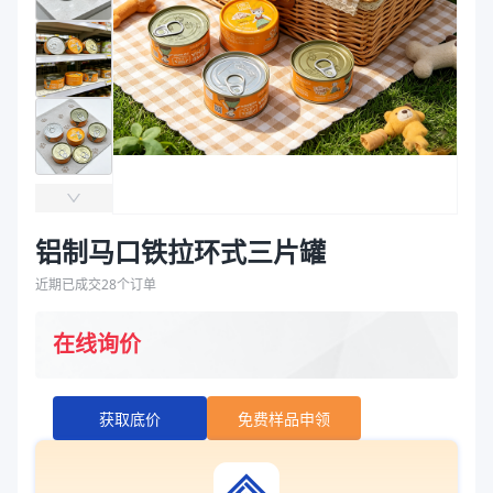
袋
拉伸膜
铝制马口铁拉环式三片罐
近期已成交
28
个订单
在线询价
获取底价
免费样品申领