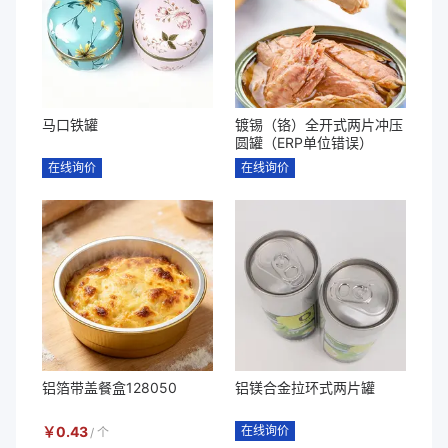
马口铁罐
镀锡（铬）全开式两片冲压
圆罐（ERP单位错误）
在线询价
在线询价
铝箔带盖餐盒128050
铝镁合金拉环式两片罐
￥
0.43
在线询价
/
个