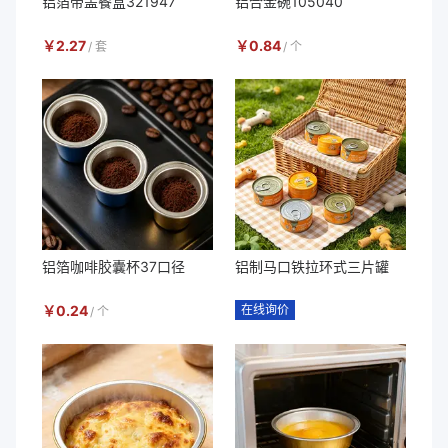
铝箔带盖餐盒321947
铝合金碗105040
￥
2.27
￥
0.84
/
套
/
个
铝箔咖啡胶囊杯37口径
铝制马口铁拉环式三片罐
￥
0.24
在线询价
/
个