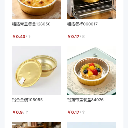
铝箔带盖餐盒128050
铝箔餐杯060017
￥
0.43
￥
0.17
/
个
/
套
铝合金碗105055
铝箔带盖餐盒84026
￥
0.9
￥
0.17
/
个
/
个