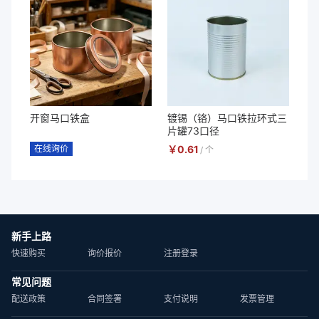
开窗马口铁盒
镀锡（铬）马口铁拉环式三
片罐73口径
在线询价
￥
0.61
/
个
新手上路
快速购买
询价报价
注册登录
常见问题
配送政策
合同签署
支付说明
发票管理