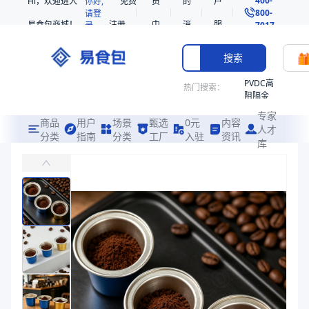
Hi，欢迎进入
你好,
免费
员
的
户
800-
请登
易食包商城！
注册
中
消
服
录
7017
心
息
务
搜索
PVDC高
热门搜索：
阻隔金
枪鱼柳
专家
共挤热
商品
用户
场景
甄选
0元
内容
人才
收缩袋
分类
指南
分类
工厂
入驻
资讯
库
铝箔咖啡胶囊杯37口径
PE
主要用于益生菌粉，咖啡粉
非阻隔
共挤热
易食包（EPAK）专注于铝箔咖啡胶囊杯37口径包装，提供详尽的规
收缩袋
产品卖点：
耐高温、高温杀菌、安全性高
221340
221360
应用场景：
主要用于益生菌粉，咖啡粉
烤箱袋
价格：
￥0.24
221330
商品参数
SE53
商品分类
胶囊杯
热收缩