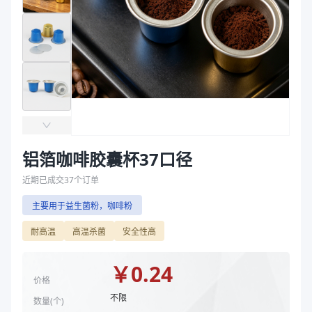
主要材质
铝箔
袋
最大外径（mm）
37
拉伸膜
高度（mm）
28
容量（ml）
15
克重（g）
1.44
主要材质
铝箔
最大外径（mm）
37
高度（mm）
28
容量（ml）
15
铝箔咖啡胶囊杯37口径
克重（g）
1.44
近期已成交
37
个订单
商品图片
主要用于益生菌粉，咖啡粉
耐高温
高温杀菌
安全性高
￥
0.24
价格
不限
数量(
个
)