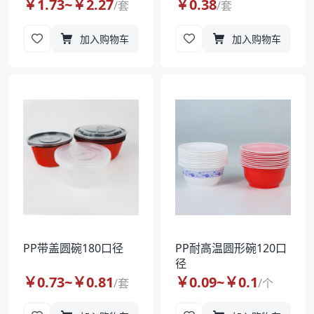
￥
1.73
~￥
2.27
￥
0.38
/
套
/
套
加入购物车
加入购物车
PP带盖圆碗180口径
PP耐高温圆形碗120口
径
￥
0.73
~￥
0.81
￥
0.09
~￥
0.1
/
套
/
个