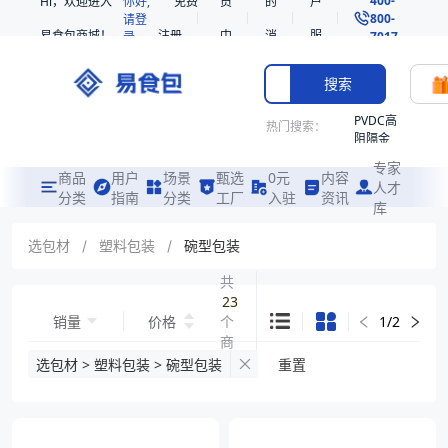
Hi，欢迎进入
你好,
免费
员
的
户
800-
请登
易食包商城！
注册
中
消
服
录
7017
心
息
务
搜索
PVDC高
热门搜索：
阻隔金
枪鱼柳
专家
共挤热
商品
用户
场景
甄选
0元
内容
人才
收缩袋
分类
指南
分类
工厂
入驻
资讯
库
PE
非阻隔
选包材
/
塑料包装
/
碗型包装
共挤热
收缩袋
共
23
221340
销量
价格
个
1
/
2
221360
商
烤箱袋
品
选包材 > 塑料包装 > 碗型包装
重置
221330
SE53
热收缩