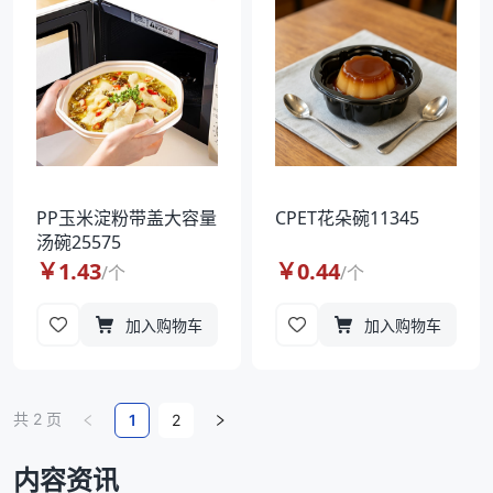
PP玉米淀粉带盖大容量
CPET花朵碗11345
汤碗25575
￥
1.43
￥
0.44
/
个
/
个
加入购物车
加入购物车
共
2
页
1
2
内容资讯