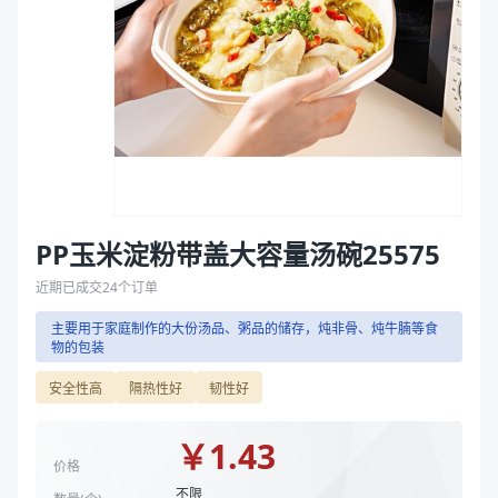
主要材质
PP、玉米淀粉
袋
直径（mm）
255
拉伸膜
高度（mm）
75
克重（g）
86
容量（ml）
2000
主要材质
PP、玉米淀粉
直径（mm）
255
高度（mm）
75
克重（g）
86
PP玉米淀粉带盖大容量汤碗25575
容量（ml）
2000
近期已成交
24
个订单
商品图片
主要用于家庭制作的大份汤品、粥品的储存，炖非骨、炖牛腩等食
物的包装
安全性高
隔热性好
韧性好
￥
1.43
价格
不限