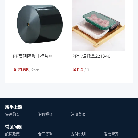
PP高阻隔咖啡杯片材
PP气调托盒221340
￥
21.56
￥
0.2
/
公斤
/
个
新手上路
快速购买
询价报价
注册登录
常见问题
配送政策
合同签署
支付说明
发票管理