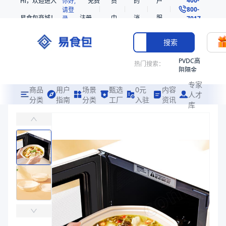
Hi，欢迎进入
你好,
免费
员
的
户
800-
请登
易食包商城！
注册
中
消
服
录
7017
心
息
务
搜索
PVDC高
热门搜索：
阻隔金
枪鱼柳
专家
共挤热
商品
用户
场景
甄选
0元
内容
人才
收缩袋
分类
指南
分类
工厂
入驻
资讯
库
PP玉米淀粉带盖大容量汤碗25575
PE
主要用于家庭制作的大份汤品、粥品的储存，炖非骨、炖牛腩等食物的包
221340
非阻隔
易食包（EPAK）专注于PP玉米淀粉带盖大容量汤碗25575包装，
共挤热
产品卖点：
安全性高、隔热性好、韧性好
收缩袋
221360
应用场景：
主要用于家庭制作的大份汤品、粥品的储存，炖非骨、炖牛腩
烤箱袋
价格：
￥1.43
221330
商品参数
SE53
商品分类
打包碗
热收缩