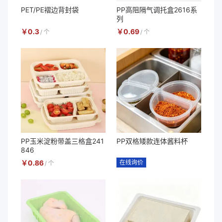
PET/PE褶边背封袋
PP高阻隔气调托盒2616系
列
￥
0.3
￥
0.69
/
个
/
个
PP玉米淀粉带盖三格盒241
PP双格矮款连体酱料杯
846
￥
0.86
在线询价
/
个