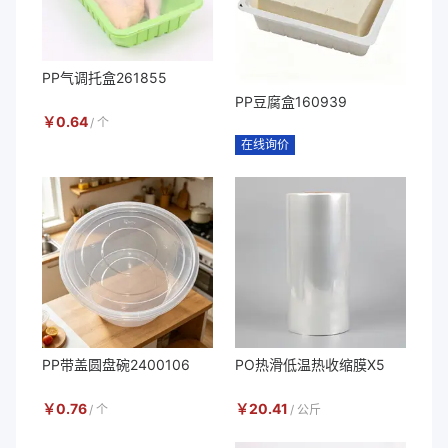
PP气调托盒261855
PP豆腐盒160939
￥
0.64
/
个
在线询价
PP带盖圆盘碗2400106
PO热滑低温热收缩膜X5
￥
0.76
￥
20.41
/
个
/
公斤