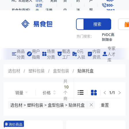
Hi，欢迎进入
你好,
免费
员
的
户
800-
请登
易食包商城！
注册
中
消
服
录
7017
心
息
务
搜索
PVDC高
热门搜索：
阻隔金
枪鱼柳
专家
共挤热
商品
用户
场景
甄选
0元
内容
人才
收缩袋
分类
指南
分类
工厂
入驻
资讯
库
PE
非阻隔
选包材
/
塑料包装
/
盒型包装
/
贴体托盒
共挤热
收缩袋
共
10
221340
销量
价格
个
1
/
1
221360
商
烤箱袋
品
选包材 > 塑料包装 > 盒型包装 > 贴体托盒
重置
221330
SE53
询价商品
热收缩