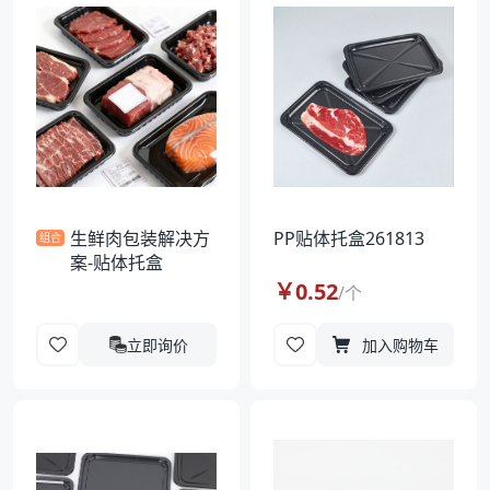
袋
拉伸膜
生鲜肉包装解决方
PP贴体托盒261813
组合
案-贴体托盒
￥
0.52
/
个
立即询价
加入购物车