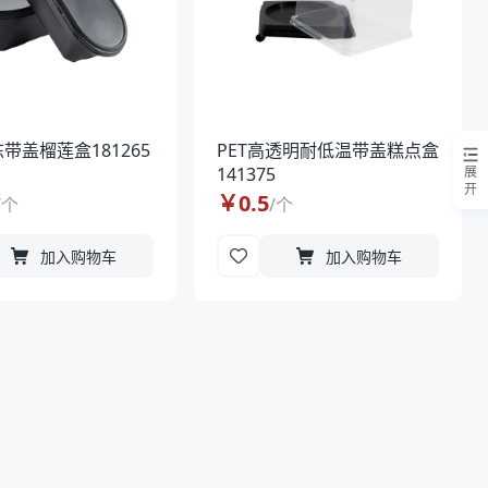
带盖榴莲盒181265
PET高透明耐低温带盖糕点盒
141375
展
开
￥
0.5
/
个
/
个
加入购物车
加入购物车