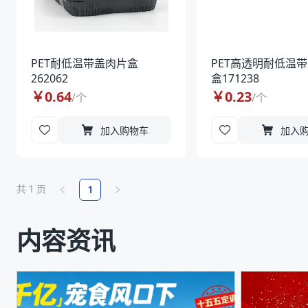
PET耐低温带盖肉片盒
PET高透明耐低温
262062
盒171238
￥
0.64
￥
0.23
/
个
/
个
加入购物车
加入
共
1
页
1
内容资讯