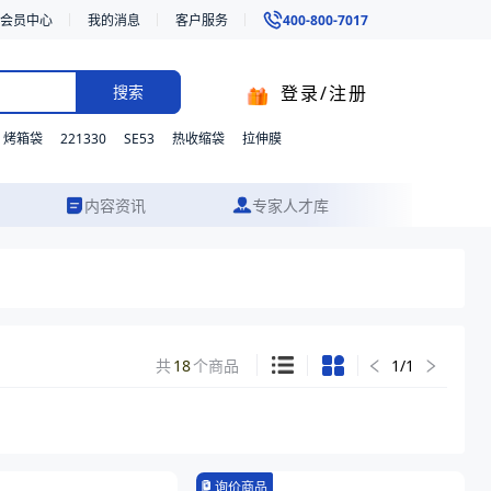
会员中心
我的消息
客户服务
400-800-7017
登录/注册
搜索
221330
SE53
烤箱袋
热收缩袋
拉伸膜
内容资讯
专家人才库
共
18
个商品
1
/
1
询价商品