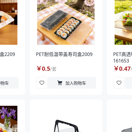
盒2209
PET耐低温带盖寿司盒2009
PET高
161653
￥
0.5
￥
0.47
/
套
购物车
加入购物车