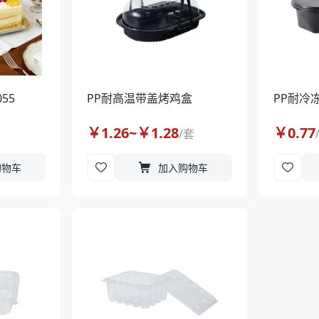
55
PP耐高温带盖烤鸡盒
PP耐冷冻
￥
1.26
~￥
1.28
￥
0.77
/
套
购物车
加入购物车