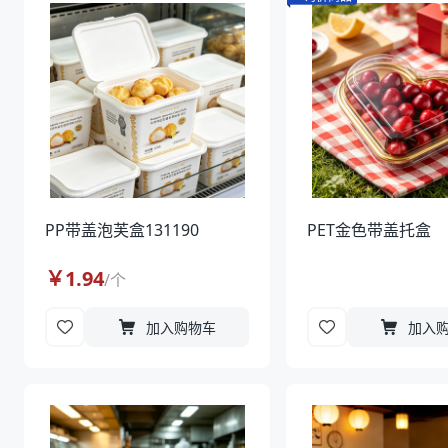
PP带盖泡芙盒131190
PET金色带盖托盒
￥
1.94
/
个
加入购物车
加入