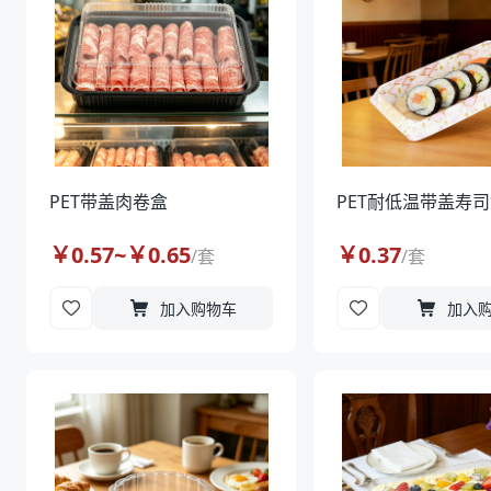
PET带盖肉卷盒
PET耐低温带盖寿司
￥
0.57
~￥
0.65
￥
0.37
/
套
/
套
加入购物车
加入