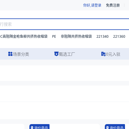
你好,请登录
免费注册
DC高阻隔金枪鱼柳共挤热收缩袋
PE
221340
221360
非阻隔共挤热收缩袋
场景分类
甄选工厂
0元入驻
询价商品
询价商品