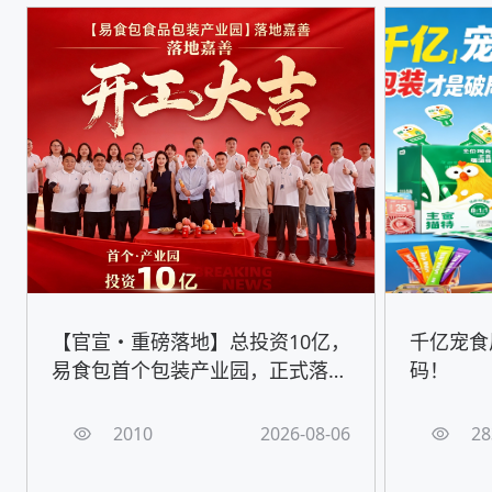
【官宣・重磅落地】总投资10亿，
千亿宠食
易食包首个包装产业园，正式落地
码！
嘉善！
2010
2026-08-06
28