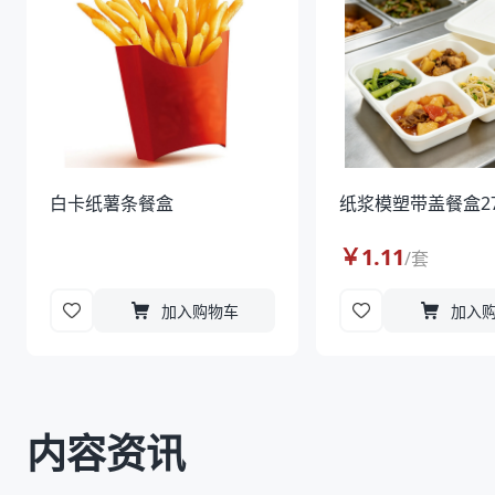
白卡纸薯条餐盒
纸浆模塑带盖餐盒27
￥
1.11
/
套
加入购物车
加入
内容资讯