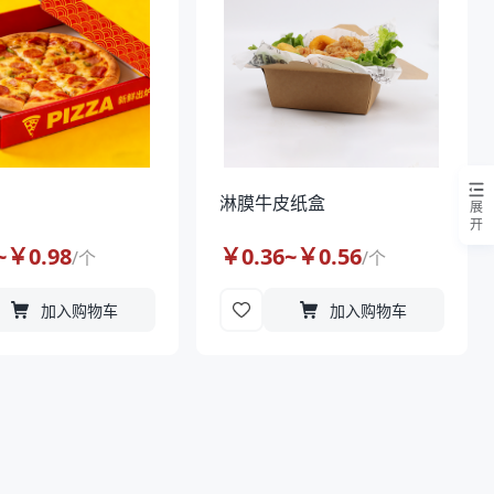
淋膜牛皮纸盒
展
开
~￥
0.98
￥
0.36
~￥
0.56
/
个
/
个
加入购物车
加入购物车