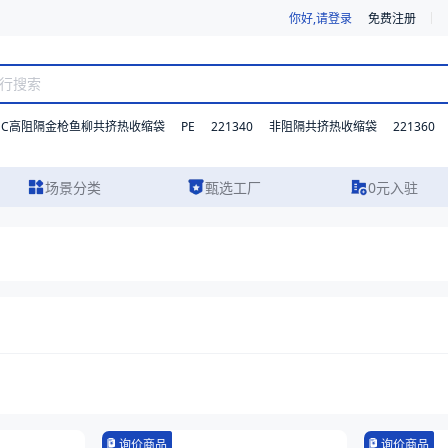
你好,请登录
免费注册
DC高阻隔金枪鱼柳共挤热收缩袋
PE
221340
221360
非阻隔共挤热收缩袋
场景分类
甄选工厂
0元入驻
询价商品
询价商品