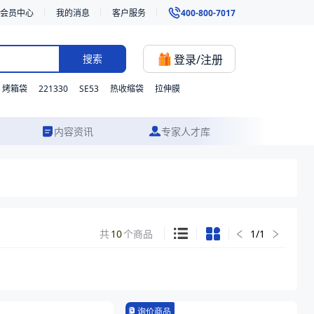
会员中心
我的消息
客户服务
400-800-7017
登录/注册
搜索
221330
SE53
烤箱袋
热收缩袋
拉伸膜
内容资讯
专家人才库
共
10
个商品
1
/
1
询价商品