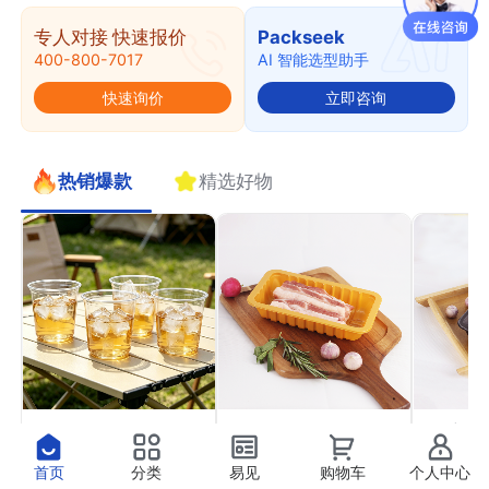
专人对接 快速报价
Packseek
400-800-7017
AI 智能选型助手
快速询价
立即咨询
热销爆款
精选好物
PET果切杯11
PP气调托盒22
PP高
￥0.41
￥0.37
￥0.4
抢
抢
首页
分类
易见
购物车
个人中心