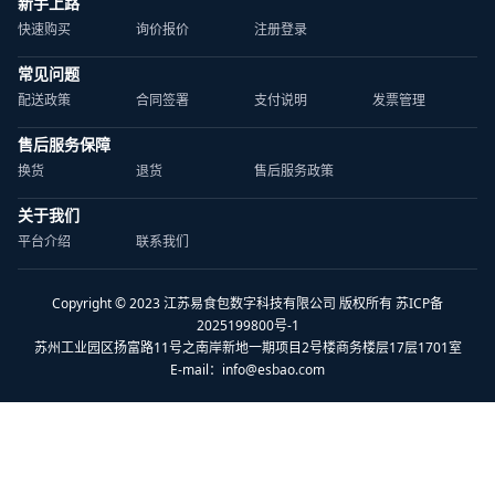
新手上路
快速购买
询价报价
注册登录
常见问题
配送政策
合同签署
支付说明
发票管理
售后服务保障
换货
退货
售后服务政策
关于我们
平台介绍
联系我们
Copyright © 2023 江苏易食包数字科技有限公司 版权所有 苏ICP备
2025199800号-1
苏州工业园区扬富路11号之南岸新地一期项目2号楼商务楼层17层1701室
E-mail：
info@esbao.com