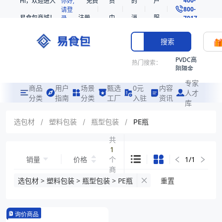
Hi，欢迎进入
你好,
免费
员
的
户
800-
请登
易食包商城！
注册
中
消
服
录
7017
心
息
务
搜索
PVDC高
热门搜索：
阻隔金
枪鱼柳
专家
共挤热
商品
用户
场景
甄选
0元
内容
人才
收缩袋
分类
指南
分类
工厂
入驻
资讯
库
PE
221340
选包材
/
塑料包装
/
瓶型包装
/
PE瓶
非阻隔
共
共挤热
1
收缩袋
销量
价格
个
1
/
1
221360
商
烤箱袋
品
选包材 > 塑料包装 > 瓶型包装 > PE瓶
重置
221330
SE53
询价商品
热收缩