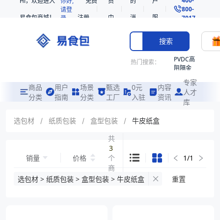
Hi，欢迎进入
你好,
免费
员
的
户
800-
请登
易食包商城！
注册
中
消
服
录
7017
心
息
务
搜索
PVDC高
热门搜索：
阻隔金
枪鱼柳
专家
共挤热
商品
用户
场景
甄选
0元
内容
人才
收缩袋
分类
指南
分类
工厂
入驻
资讯
库
PE
221340
选包材
/
纸质包装
/
盒型包装
/
牛皮纸盒
非阻隔
共
共挤热
3
收缩袋
销量
价格
个
1
/
1
221360
商
烤箱袋
品
选包材 > 纸质包装 > 盒型包装 > 牛皮纸盒
重置
221330
SE53
热收缩