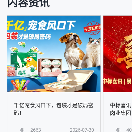
内容资讯
千亿宠食风口下，包装才是破局密
中标喜讯
码！
肉业集团
2663
2026-07-30
40