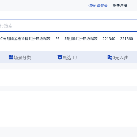
你好,请登录
免费注册
DC高阻隔金枪鱼柳共挤热收缩袋
PE
221340
221360
非阻隔共挤热收缩袋
场景分类
甄选工厂
0元入驻