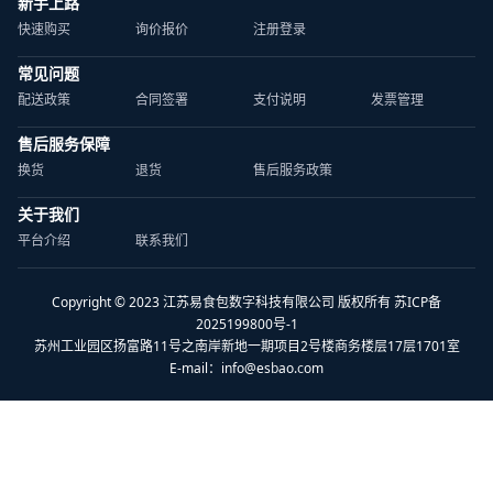
新手上路
快速购买
询价报价
注册登录
常见问题
配送政策
合同签署
支付说明
发票管理
售后服务保障
换货
退货
售后服务政策
关于我们
平台介绍
联系我们
Copyright © 2023 江苏易食包数字科技有限公司 版权所有 苏ICP备
2025199800号-1
苏州工业园区扬富路11号之南岸新地一期项目2号楼商务楼层17层1701室
E-mail：
info@esbao.com