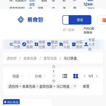
Hi，欢迎进入
你好,
免费
员
的
户
800-
请登
易食包商城！
注册
中
消
服
录
7017
心
息
务
搜索
PVDC高
热门搜索：
阻隔金
枪鱼柳
专家
共挤热
商品
用户
场景
甄选
0元
内容
人才
收缩袋
分类
指南
分类
工厂
入驻
资讯
库
PE
221340
选包材
/
金属包装
/
盒型包装
/
马口铁盒
非阻隔
共
共挤热
1
收缩袋
销量
价格
个
1
/
1
221360
商
烤箱袋
品
选包材 > 金属包装 > 盒型包装 > 马口铁盒
重置
221330
SE53
询价商品
热收缩