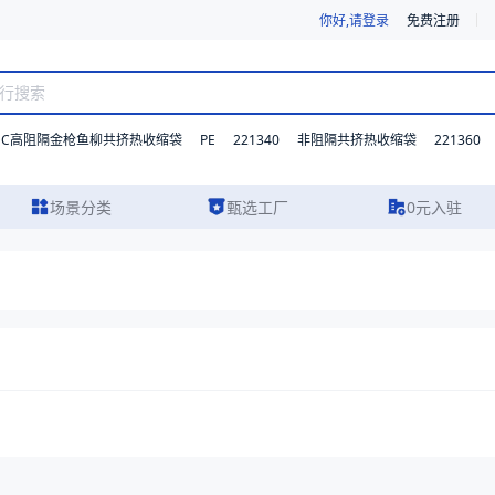
你好,请登录
免费注册
DC高阻隔金枪鱼柳共挤热收缩袋
PE
221340
221360
非阻隔共挤热收缩袋
场景分类
甄选工厂
0元入驻