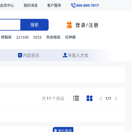
会员中心
我的消息
客户服务
400-800-7017
登录/注册
搜索
221330
SE53
烤箱袋
热收缩袋
拉伸膜
内容资讯
专家人才库
共
11
个商品
1
/
1
询价商品