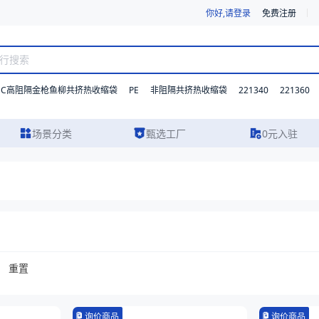
你好,请登录
免费注册
DC高阻隔金枪鱼柳共挤热收缩袋
PE
221340
221360
非阻隔共挤热收缩袋
场景分类
甄选工厂
0元入驻
重置
询价商品
询价商品