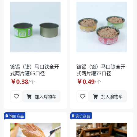
袋
拉伸膜
镀锡（铬）马口铁全开
镀锡（铬）马口铁全开
式两片罐65口径
式两片罐73口径
￥
0.38
￥
0.49
/
个
/
个
加入购物车
加入购物车
询价商品
询价商品