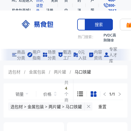
Hi，欢迎进入
你好,
免费
员
的
户
800-
请登
易食包商城！
注册
中
消
服
录
7017
心
息
务
搜索
PVDC高
热门搜索：
阻隔金
枪鱼柳
专家
共挤热
商品
用户
场景
甄选
0元
内容
人才
收缩袋
分类
指南
分类
工厂
入驻
资讯
库
PE
221340
选包材
/
金属包装
/
两片罐
/
马口铁罐
非阻隔
共
共挤热
4
收缩袋
销量
价格
个
1
/
1
221360
商
烤箱袋
品
选包材 > 金属包装 > 两片罐 > 马口铁罐
重置
221330
SE53
热收缩