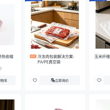
挤热收缩
冷冻肉包装解决方案-
玉米纤
组合
PA/PE真空袋
个
购物车
立即询价