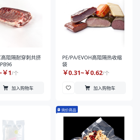
VDC高阻隔耐穿刺共挤
PE/PA/EVOH高阻隔热收缩
B96
袋
~￥
1
￥
0.31
~￥
0.62
/
个
/
个
加入购物车
加入购物车
询价商品