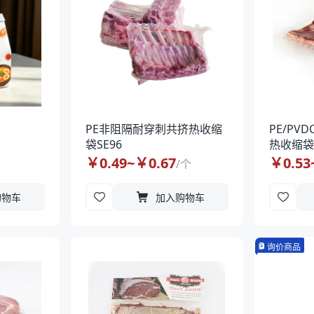
PE非阻隔耐穿刺共挤热收缩
PE/P
袋SE96
热收缩袋P
￥
0.49
~￥
0.67
￥
0.53
/
个
购物车
加入购物车
询价商品