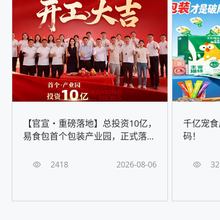
【官宣・重磅落地】总投资10亿，
千亿宠食
易食包首个包装产业园，正式落地
码！
嘉善！
2418
2026-08-06
32