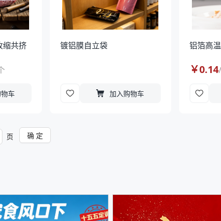
高收缩共挤
镀铝膜自立袋
铝箔高
￥
0.14
个
购物车
加入购物车
确 定
页