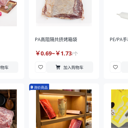
PA高阻隔共挤烤箱袋
PE/P
￥
0.69
~￥
1.73
/
个
购物车
加入购物车
询价商品