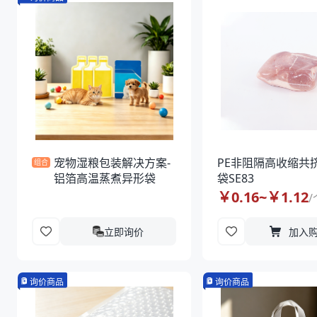
宠物湿粮包装解决方案-
PE非阻隔高收缩共
组合
铝箔高温蒸煮异形袋
袋SE83
￥
0.16
~￥
1.12
/
立即询价
加入
询价商品
询价商品