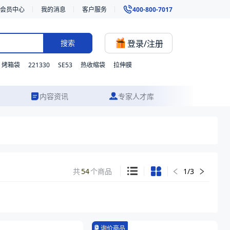
会员中心
我的消息
客户服务
400-800-7017
登录/注册
搜索
221330
SE53
烤箱袋
热收缩袋
拉伸膜
内容资讯
专家人才库
共
54
个商品
1
/
3
询价商品