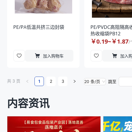
PE/PA低温共挤三边封袋
PE/PVDC高阻隔
热收缩袋PB12
￥
0.19
~￥
1.87
/
加入购物车
加入
共
3
页
1
2
3
20 条/页
跳至
内容资讯