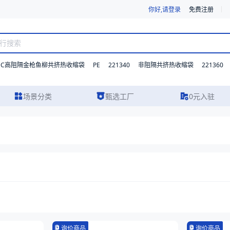
你好,请登录
免费注册
DC高阻隔金枪鱼柳共挤热收缩袋
PE
221340
221360
非阻隔共挤热收缩袋
场景分类
甄选工厂
0元入驻
询价商品
询价商品