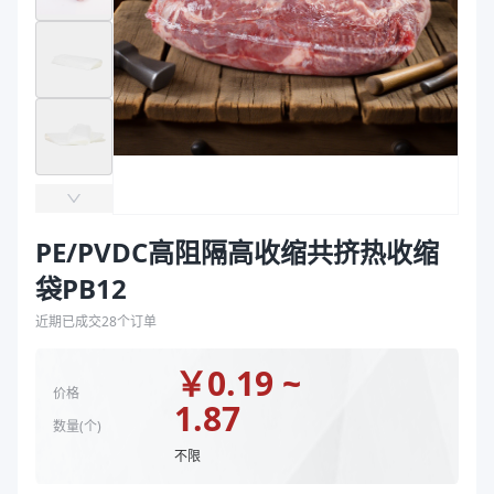
袋
长度（mm）
360、500、700、620、300、450、200、550、60
拉伸膜
颜色
透明
封口方式
弧线封底、弧线底封
宽度 mm
400、500、350、250、180、225、300、165、20
长度 mm
150、200、230、300、305、360、400、450、50
主要材质
PE、PVDC
厚度（μm）
50
宽度（mm）
165、180、200、220、225、250、300、350、40
PE/PVDC高阻隔高收缩共挤热收缩
长度（mm）
200、230、300、360、400、450、500、535、55
袋PB12
颜色
透明
封口方式
弧线底封
近期已成交
28
个订单
商品图片
￥
0.19 ~
价格
1.87
数量(
个
)
不限