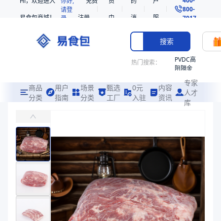
Hi，欢迎进入
你好,
免费
员
的
户
800-
请登
易食包商城！
注册
中
消
服
录
7017
心
息
务
搜索
PVDC高
热门搜索：
阻隔金
枪鱼柳
专家
共挤热
商品
用户
场景
甄选
0元
内容
人才
收缩袋
分类
指南
分类
工厂
入驻
资讯
库
PE/PVDC高阻隔高收缩共挤热收缩袋PB12
PE
易食包（EPAK）专注于PE/PVDC高阻隔高收缩共挤热收缩袋PB
221340
非阻隔
价格：
￥0.19 ~ ￥1.87
共挤热
收缩袋
商品参数
221360
商品分类
热收缩袋
烤箱袋
产品特性
材质 PVDC/PE 厚度50μm
221330
主要材质
PE、PVDC
SE53
厚度（μm）
50
热收缩
宽度（mm）
200、225、180、250、165、350、300、400、50