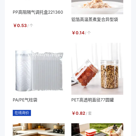
PP高阻隔气调托盒221360
铝箔高温蒸煮复合异型袋
￥
0.53
/
个
￥
0.14
/
个
PA/PE气柱袋
PET高透明直径77圆罐
在线询价
￥
0.82
/
套