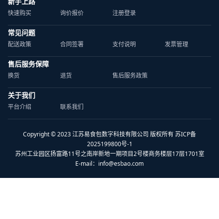
新手上路
快速购买
询价报价
注册登录
常见问题
配送政策
合同签署
支付说明
发票管理
售后服务保障
换货
退货
售后服务政策
关于我们
平台介绍
联系我们
Copyright © 2023 江苏易食包数字科技有限公司 版权所有 苏ICP备
2025199800号-1
苏州工业园区扬富路11号之南岸新地一期项目2号楼商务楼层17层1701室
E-mail：
info@esbao.com