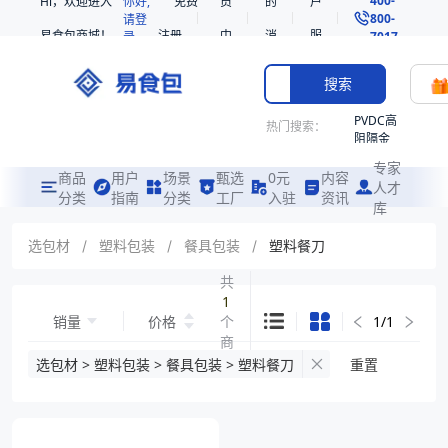
Hi，欢迎进入
你好,
免费
员
的
户
800-
请登
易食包商城！
注册
中
消
服
录
7017
心
息
务
搜索
PVDC高
热门搜索：
阻隔金
枪鱼柳
专家
共挤热
商品
用户
场景
甄选
0元
内容
人才
收缩袋
分类
指南
分类
工厂
入驻
资讯
库
PE
221340
选包材
/
塑料包装
/
餐具包装
/
塑料餐刀
非阻隔
共
共挤热
1
收缩袋
销量
价格
个
1
/
1
221360
商
烤箱袋
品
选包材 > 塑料包装 > 餐具包装 > 塑料餐刀
重置
221330
SE53
热收缩