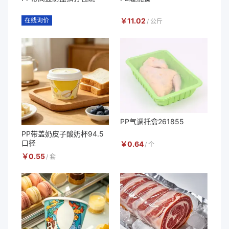
在线询价
￥
11.02
/
公斤
PP气调托盒261855
PP带盖奶皮子酸奶杯94.5
口径
￥
0.64
/
个
￥
0.55
/
套