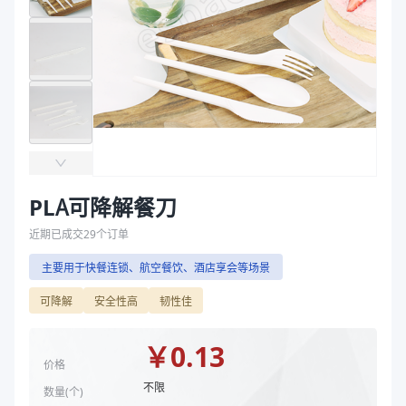
主要材质
PLA
袋
长度（mm）
6.5″-165、165
拉伸膜
克重（g）
4.2g、4.2
主要材质
PLA
长度（mm）
165
克重（g）
4.2
商品图片
PLA可降解餐刀
近期已成交
29
个订单
主要用于快餐连锁、航空餐饮、酒店享会等场景
可降解
安全性高
韧性佳
￥
0.13
价格
不限
数量(
个
)