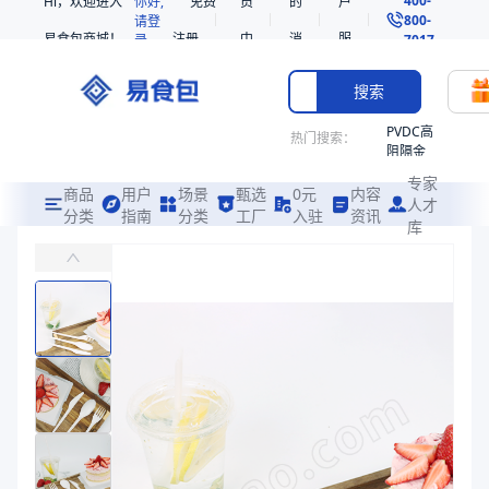
Hi，欢迎进入
你好,
免费
员
的
户
800-
请登
易食包商城！
注册
中
消
服
录
7017
心
息
务
搜索
PVDC高
热门搜索：
阻隔金
枪鱼柳
专家
共挤热
商品
用户
场景
甄选
0元
内容
人才
收缩袋
分类
指南
分类
工厂
入驻
资讯
库
PLA可降解餐刀
PE
主要用于快餐连锁、航空餐饮、酒店享会等场景
221340
非阻隔
易食包（EPAK）专注于PLA可降解餐刀包装，提供详尽的规格参数
共挤热
产品卖点：
可降解、安全性高、韧性佳
收缩袋
221360
应用场景：
主要用于快餐连锁、航空餐饮、酒店享会等场景
烤箱袋
价格：
￥0.13
221330
商品参数
SE53
商品分类
塑料餐刀
热收缩