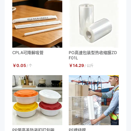
CPLA可降解吸管
PO高速包装型热收缩膜ZD
F01L
￥
0.05
￥
14.29
/
个
/
公斤
PP带高盖防盗扣打包碗
PE缠绕膜