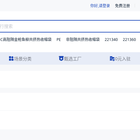
你好,请登录
免费注册
DC高阻隔金枪鱼柳共挤热收缩袋
PE
221340
221360
非阻隔共挤热收缩袋
场景分类
甄选工厂
0元入驻