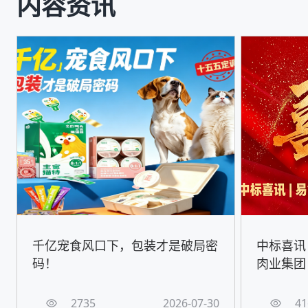
内容资讯
千亿宠食风口下，包装才是破局密
中标喜讯
码！
肉业集团
2735
2026-07-30
41