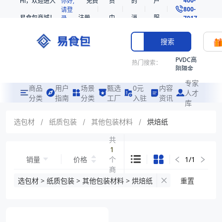
Hi，欢迎进入
你好,
免费
员
的
户
800-
请登
易食包商城！
注册
中
消
服
录
7017
心
息
务
搜索
PVDC高
热门搜索：
阻隔金
枪鱼柳
专家
共挤热
商品
用户
场景
甄选
0元
内容
人才
收缩袋
分类
指南
分类
工厂
入驻
资讯
库
PE
非阻隔
选包材
/
纸质包装
/
其他包装材料
/
烘焙纸
共挤热
收缩袋
共
1
221340
销量
价格
个
1
/
1
221360
商
烤箱袋
品
选包材 > 纸质包装 > 其他包装材料 > 烘焙纸
重置
221330
SE53
热收缩