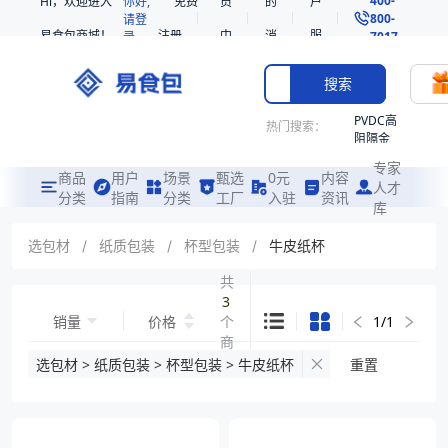
Hi，欢迎进入
你好,
免费
员
的
户
800-
请登
易食包商城！
注册
中
消
服
录
7017
心
息
务
搜索
PVDC高
热门搜索：
阻隔金
枪鱼柳
专家
共挤热
商品
用户
场景
甄选
0元
内容
人才
收缩袋
分类
指南
分类
工厂
入驻
资讯
库
PE
221340
选包材
/
纸质包装
/
杯型包装
/
牛皮纸杯
非阻隔
共
共挤热
3
收缩袋
销量
价格
个
1
/
1
221360
商
烤箱袋
品
选包材 > 纸质包装 > 杯型包装 > 牛皮纸杯
重置
221330
SE53
热收缩