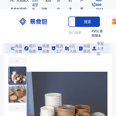
Hi，欢迎进入
你好,
免费
员
的
户
800-
请登
易食包商城！
注册
中
消
服
录
7017
心
息
务
搜索
PVDC高
热门搜索：
阻隔金
枪鱼柳
专家
共挤热
商品
用户
场景
甄选
0元
内容
人才
收缩袋
分类
指南
分类
工厂
入驻
资讯
库
淋膜牛皮纸杯
PE
主要适用于冷(热)饮、汤、粥、饭、沙拉、冰激凌等食品包装
221340
非阻隔
易食包（EPAK）专注于淋膜牛皮纸杯包装，提供详尽的规格参数、实
共挤热
产品卖点：
防护性佳、高便捷性、可定制
收缩袋
221360
应用场景：
主要适用于冷(热)饮、汤、粥、饭、沙拉、冰激凌等食品包装
221330
价格：
￥0.42 ~ ￥0.49
烤箱袋
商品参数
SE53
商品分类
牛皮纸杯
热收缩