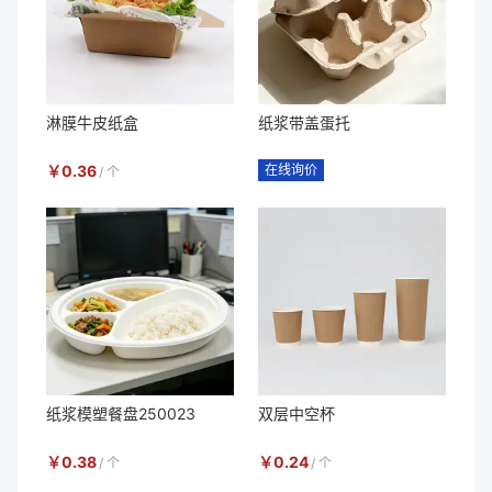
淋膜牛皮纸盒
纸浆带盖蛋托
￥
0.36
在线询价
/
个
纸浆模塑餐盘250023
双层中空杯
￥
0.38
￥
0.24
/
个
/
个