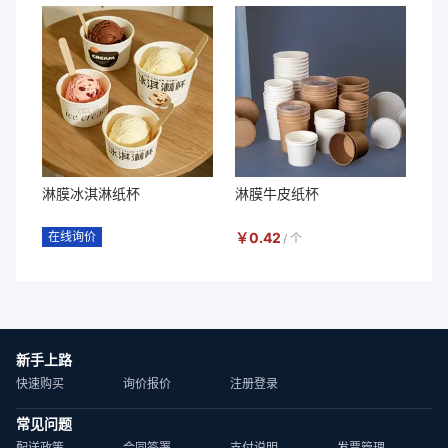
淋膜冰淇淋纸杯
淋膜牛皮纸杯
在线询价
￥
0.42
/
个
新手上路
快速购买
询价报价
注册登录
常见问题
配送政策
合同签署
支付说明
发票管理