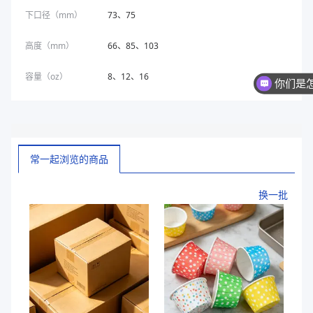
下口径（mm）
73、75
高度（mm）
66、85、103
容量（oz）
8、12、16
你们是
常一起浏览的商品
换一批