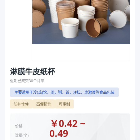
主要材质
淋膜牛皮纸
袋
上口径（mm）
97、90
拉伸膜
下口径（mm）
75、73
高度（mm）
103、85、66
容量（oz）
16、12、8
规格尺寸(上口*下口*高度，mm)
97*75*103、90*73*85、90*75*66
材质
淋膜牛皮纸
主要材质
淋膜牛皮纸
上口径（mm）
90、97
淋膜牛皮纸杯
下口径（mm）
73、75
近期已成交
30
个订单
高度（mm）
66、85、103
主要适用于冷(热)饮、汤、粥、饭、沙拉、冰激凌等食品包装
容量（oz）
8、12、16
商品图片
防护性佳
高便捷性
可定制
￥
0.42 ~
价格
0.49
数量(
个
)