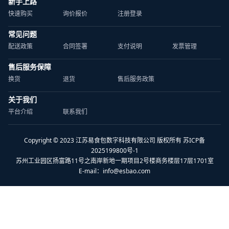
新手上路
快速购买
询价报价
注册登录
常见问题
配送政策
合同签署
支付说明
发票管理
售后服务保障
换货
退货
售后服务政策
关于我们
平台介绍
联系我们
Copyright © 2023 江苏易食包数字科技有限公司 版权所有 苏ICP备
2025199800号-1
苏州工业园区扬富路11号之南岸新地一期项目2号楼商务楼层17层1701室
E-mail：
info@esbao.com