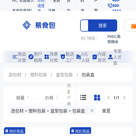
Hi，欢迎进入
你好,
免费
员
的
户
800-
请登
易食包商城！
注册
中
消
服
录
7017
心
息
务
搜索
PVDC高
热门搜索：
阻隔金
枪鱼柳
专家
共挤热
商品
用户
场景
甄选
0元
内容
人才
收缩袋
分类
指南
分类
工厂
入驻
资讯
库
PE
221340
选包材
/
塑料包装
/
盒型包装
/
包装盒
非阻隔
共
共挤热
2
收缩袋
销量
价格
个
1
/
1
221360
商
烤箱袋
品
选包材 > 塑料包装 > 盒型包装 > 包装盒
重置
221330
SE53
询价商品
询价商品
热收缩