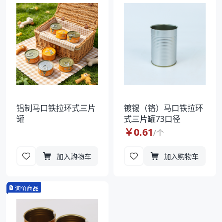
袋
拉伸膜
铝制马口铁拉环式三片
镀锡（铬）马口铁拉环
罐
式三片罐73口径
￥
0.61
/
个
加入购物车
加入购物车
询价商品