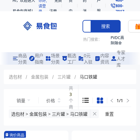
Hi，欢迎进入
你好,
免费
员
的
户
800-
请登
易食包商城！
注册
中
消
服
录
7017
心
息
务
搜索
PVDC高
热门搜索：
阻隔金
枪鱼柳
专家
共挤热
商品
用户
场景
甄选
0元
内容
人才
收缩袋
分类
指南
分类
工厂
入驻
资讯
库
PE
非阻隔
选包材
/
金属包装
/
三片罐
/
马口铁罐
共挤热
收缩袋
共
3
221340
销量
价格
个
1
/
1
221360
商
烤箱袋
品
选包材 > 金属包装 > 三片罐 > 马口铁罐
重置
221330
SE53
询价商品
热收缩