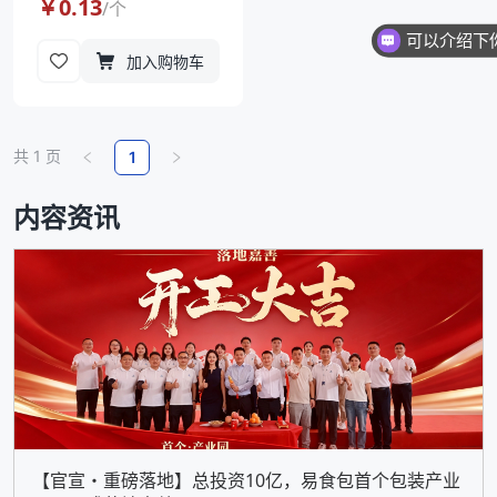
￥
0.13
/
个
加入购物车
共
1
页
1
内容资讯
【官宣・重磅落地】总投资10亿，易食包首个包装产业