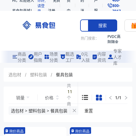
Hi，欢迎进入
你好,
免费
员
的
户
800-
请登
易食包商城！
注册
中
消
服
录
7017
心
息
务
搜索
PVDC高
热门搜索：
阻隔金
枪鱼柳
专家
共挤热
商品
用户
场景
甄选
0元
内容
人才
收缩袋
分类
指南
分类
工厂
入驻
资讯
库
PE
221340
选包材
/
塑料包装
/
餐具包装
非阻隔
共
共挤热
11
收缩袋
销量
价格
个
1
/
1
221360
商
烤箱袋
品
选包材 > 塑料包装 > 餐具包装
重置
221330
SE53
询价商品
询价商品
热收缩