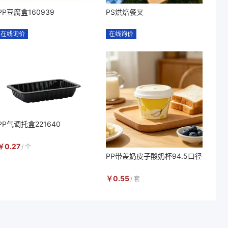
PP豆腐盒160939
PS烘焙餐叉
在线询价
在线询价
PP气调托盒221640
￥
0.27
/
个
PP带盖奶皮子酸奶杯94.5口径
￥
0.55
/
套