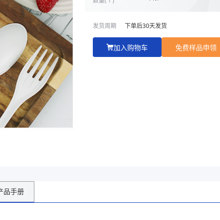
发货周期
下单后
30
天发货
加入购物车
免费样品申领
产品手册