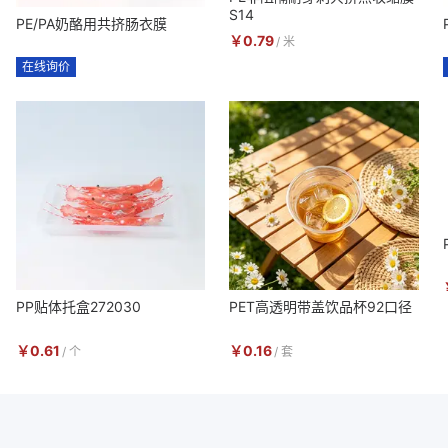
S14
PE/PA奶酪用共挤肠衣膜
￥
0.79
/
米
在线询价
PP贴体托盒272030
PET高透明带盖饮品杯92口径
￥
0.61
￥
0.16
/
个
/
套