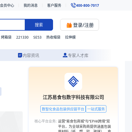
会员中心
我的消息
客户服务
400-800-7017
登录/注册
搜索
221330
SE53
烤箱袋
热收缩袋
拉伸膜
内容资讯
专家人才库
我们支持材质、型号与功能的灵活定制，并提供从方案设计到成品交付的一
江苏易食包数字科技有限公司
数智化食品包装供应链平台
一站式服务
核心平台业务:
运营“易食包商城”与“EPAK跨境”双
平台，为全球采购商提供涵盖包装
原材料（纸、塑、铝、玻璃）、食