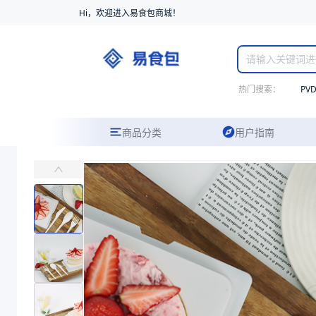
Hi，欢迎进入易食包商城！
热门搜索：
PV
商品分类
用户指南
PLA可降解餐勺
主要用于快餐连锁、航空餐饮、酒店宴会等场景
易食包（EPAK）专注于PLA可降解餐勺包装，提供详尽的规格参数
产品卖点：
可降解、安全性高、韧性佳
应用场景：
主要用于快餐连锁、航空餐饮、酒店宴会等场景
价格：
￥0.12
商品参数
商品分类
塑料餐勺