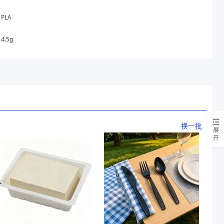
PLA
4.5g
换一批
展
开