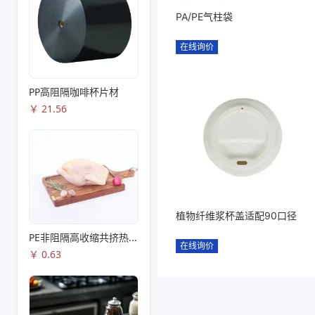
PA/PE气柱袋
在线询价
PP高阻隔咖啡杯片材
￥
21.56
植物纤维浆杯盖适配90口径
PE非阻隔高收缩共挤热收缩膜S83
在线询价
￥
0.63