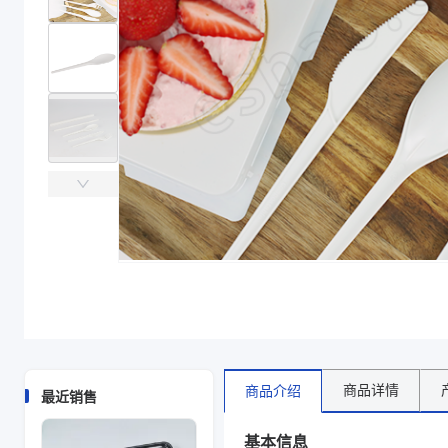
主要材质
PLA
长度（mm）
126
规格尺寸
6.5″-165
克重（g）
3
克重
4.5g
颜色
本色
主要材质
PLA
规格尺寸
6.5″-165
克重
4.5g
商品图片
商品详情
商品介绍
最近销售
基本信息