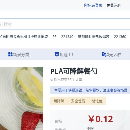
你好,请登录
免费注册
DC高阻隔金枪鱼柳共挤热收缩袋
PE
221340
221360
非阻隔共挤热收缩袋
场景分类
甄选工厂
0元入驻
PLA可降解餐勺
、实物图片及报价参考，主要用于快餐连锁、航空餐饮、酒店宴会等场景。
近期已成交
35
个订单
主要用于快餐连锁、航空餐饮、酒店宴会等场景
可降解
安全性高
韧性佳
￥
0.12
价格
不限
数量(
个
)