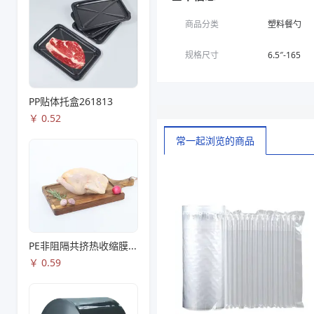
商品分类
塑料餐勺
规格尺寸
6.5″-165
PP贴体托盒261813
￥
0.52
常一起浏览的商品
PE非阻隔共挤热收缩膜S53
￥
0.59