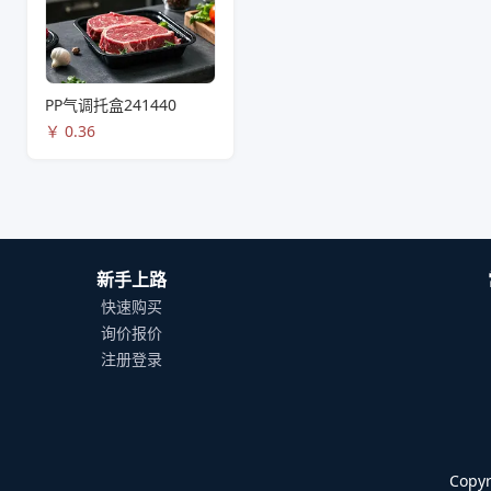
PP气调托盒241440
￥
0.36
新手上路
快速购买
询价报价
注册登录
Cop