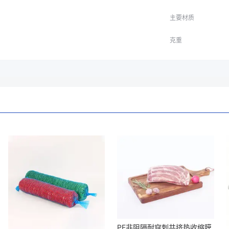
主要材质
克重
PE非阻隔耐穿刺共挤热收缩膜