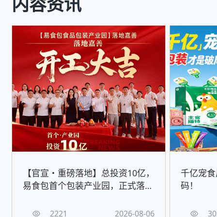
内容资讯
【官宣・重磅落地】总投资10亿，
千亿宠食
易食包首个包装产业园，正式落地
码！
嘉善！
2221
2026-08-06
30