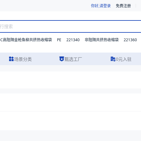
你好,请登录
免费注册
DC高阻隔金枪鱼柳共挤热收缩袋
PE
221340
221360
非阻隔共挤热收缩袋
场景分类
甄选工厂
0元入驻