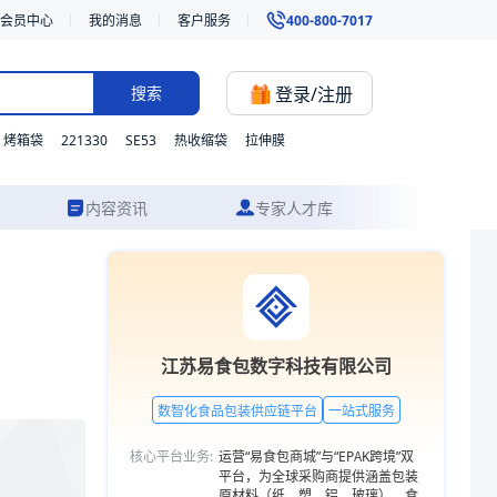
会员中心
我的消息
客户服务
400-800-7017
登录/注册
搜索
221330
SE53
烤箱袋
热收缩袋
拉伸膜
内容资讯
专家人才库
材质、型号与功能的灵活定制，并提供从方案设计到成品交付的一站式食品
江苏易食包数字科技有限公司
数智化食品包装供应链平台
一站式服务
核心平台业务:
运营“易食包商城”与“EPAK跨境”双
平台，为全球采购商提供涵盖包装
原材料（纸、塑、铝、玻璃）、食