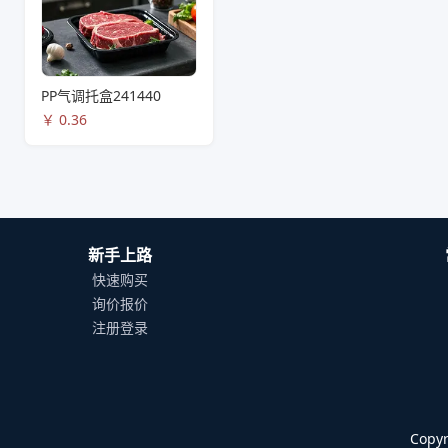
PP气调托盒241440
￥
0.36
新手上路
快速购买
询价报价
注册登录
Cop