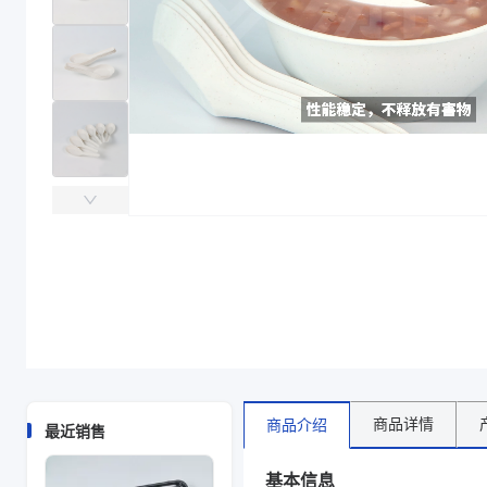
主要材质
PP、稻壳
宽度(mm)
35
长度(mm)
120
克重(g)
4.1
主要材质
PP、稻壳
宽度(mm)
35
长度(mm)
120
克重(g)
4.1
商品图片
商品详情
商品介绍
最近销售
基本信息