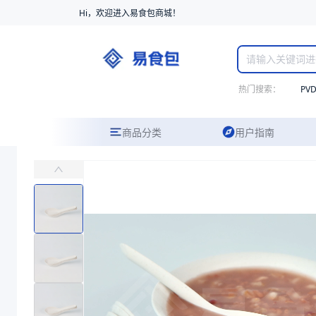
Hi，欢迎进入易食包商城！
热门搜索：
PV
商品分类
用户指南
PP稻壳餐具汤勺12035
主要用于汤品，甜品，粥品等
易食包（EPAK）专注于PP稻壳餐具汤勺12035包装，提供详尽的
产品卖点：
材质安全、隔热性好、韧性好
应用场景：
主要用于汤品，甜品，粥品等
价格：
￥0.04
商品参数
商品分类
塑料餐勺