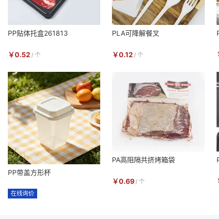
PP贴体托盒261813
PLA可降解餐叉
￥
0.52
￥
0.12
/
个
/
个
PA高阻隔共挤烤箱袋
PP带盖方形杯
￥
0.69
/
个
在线询价