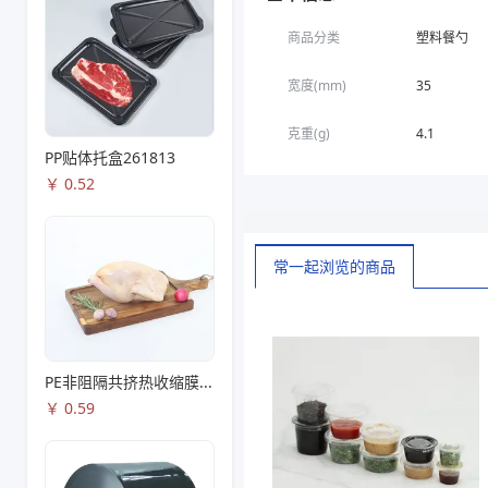
商品分类
塑料餐勺
宽度(mm)
35
克重(g)
4.1
PP贴体托盒261813
￥
0.52
常一起浏览的商品
PE非阻隔共挤热收缩膜S53
￥
0.59