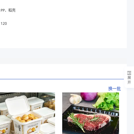
PP、稻壳
120
展
开
换一批