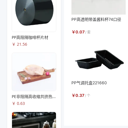
PP高透明带盖酱料杯74口径
￥
0.07
/
套
PP高阻隔咖啡杯片材
￥
21.56
PP气调托盒221660
￥
0.37
PE非阻隔高收缩共挤热收缩膜S83
/
个
￥
0.63