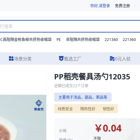
你好,请登录
免费注册
DC高阻隔金枪鱼柳共挤热收缩袋
PE
221340
221360
非阻隔共挤热收缩袋
场景分类
甄选工厂
0元入驻
PP稻壳餐具汤勺12035
规格参数、实物图片及报价参考，主要用于汤品，甜品，粥品等。我们支持
近期已成交
22
个订单
主要用于汤品，甜品，粥品等
材质安全
隔热性好
韧性好
￥
0.04
价格
不限
数量(
个
)