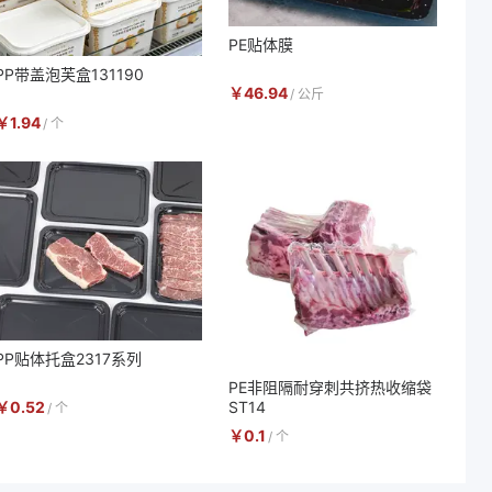
PE贴体膜
PP带盖泡芙盒131190
￥
46.94
/
公斤
￥
1.94
/
个
PP贴体托盒2317系列
PE非阻隔耐穿刺共挤热收缩袋
￥
0.52
ST14
/
个
￥
0.1
/
个