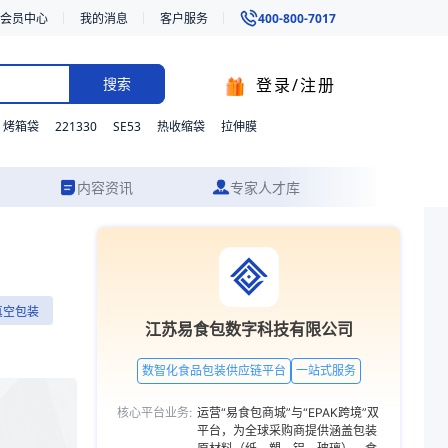
会员中心
我的消息
客户服务
400-800-7017
登录/注册
搜索
221330
SE53
烤箱袋
热收缩袋
拉伸膜
内容资讯
专家人才库
食等的真空包装。我们支持材质、型号与功能的灵活定制，并提供从方案设
真空包装
有限公司
江苏易食包数字科技有限公司
万级洁净车间
数智化食品包装供应链平台
一站式服务
研
核心平台业务:
运营“易食包商城”与“EPAK跨境”双
平台，为全球采购商提供涵盖包装
袋子；拉伸成型
主营