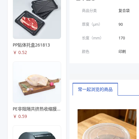
商品分类
复合袋
厚度（μm）
90
长度（mm）
170
PP贴体托盒261813
颜色
印刷
￥
0.52
常一起浏览的商品
PE非阻隔共挤热收缩膜S53
￥
0.59