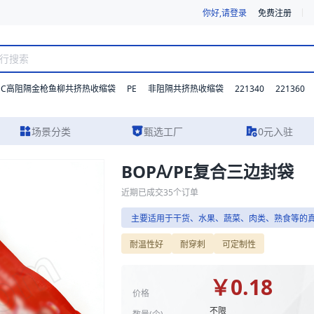
你好,请登录
免费注册
DC高阻隔金枪鱼柳共挤热收缩袋
PE
221340
221360
非阻隔共挤热收缩袋
场景分类
甄选工厂
0元入驻
BOPA/PE复合三边封袋
规格参数、实物图片及报价参考，主要适用于干货、水果、蔬菜、肉类、熟
近期已成交
35
个订单
主要适用于干货、水果、蔬菜、肉类、熟食等的
浙江明凯新材料股份
耐温性好
耐穿刺
可定制性
研发制造工厂
现代化厂房
10
￥
0.18
智能物流
价格
主营业务:
彩印复合软包装卷膜、
不限
数量(
个
)