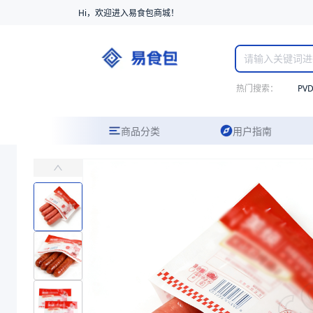
Hi，欢迎进入易食包商城！
热门搜索：
PV
商品分类
用户指南
BOPA/PE复合三边封袋
主要适用于干货、水果、蔬菜、肉类、熟食等的真空包装
易食包（EPAK）专注于BOPA/PE复合三边封袋包装，提供详尽的
产品卖点：
耐温性好、耐穿刺、可定制性
应用场景：
主要适用于干货、水果、蔬菜、肉类、熟食等的真空包装
价格：
￥0.18
商品参数
商品分类
复合袋