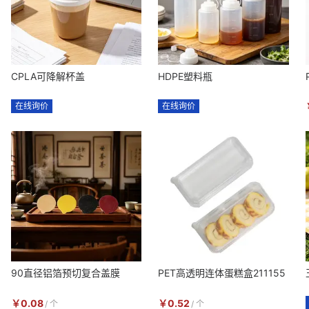
CPLA可降解杯盖
HDPE塑料瓶
在线询价
在线询价
90直径铝箔预切复合盖膜
PET高透明连体蛋糕盒211155
￥
0.08
￥
0.52
/
个
/
个