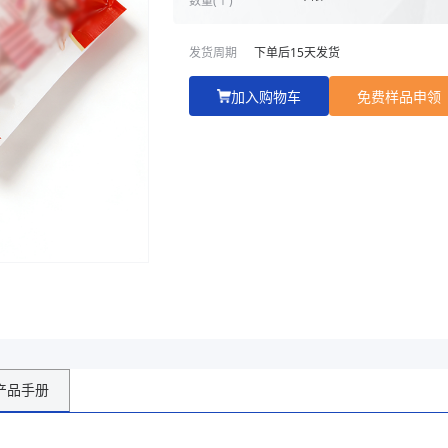
片材及配套盖膜
优势工艺:
智能型先进工厂、专业
发货周期
下单后
15
天发货
提供软包装解决方案
加入购物车
免费样品申领
商家主页
产品手册