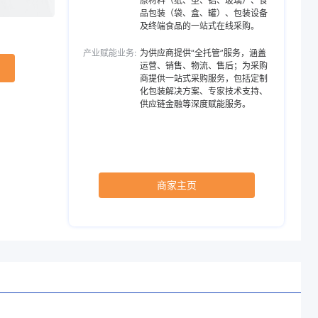
原材料（纸、塑、铝、玻璃）、食
品包装（袋、盒、罐）、包装设备
及终端食品的一站式在线采购。
研发团队为客户
优势
产业赋能业务:
为供应商提供“全托管”服务，涵盖
运营、销售、物流、售后；为采购
商提供一站式采购服务，包括定制
化包装解决方案、专家技术支持、
供应链金融等深度赋能服务。
商家主页