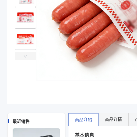
产品结构
BOPA/PE
厚度（μm）
90
宽度（mm）
270
长度（mm）
170
袋型
三边封袋
颜色
印刷
产品结构
BOPA/PE
厚度（μm）
90
宽度（mm）
270
长度（mm）
170
袋型
三边封袋
颜色
印刷
商品图片
商品详情
商品介绍
最近销售
基本信息