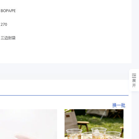
BOPA/PE
270
三边封袋
展
开
换一批