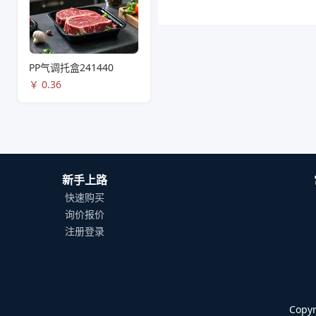
PP气调托盒241440
￥
0.36
新手上路
快速购买
询价报价
注册登录
Cop