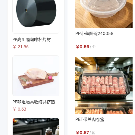
PP带盖圆碗240058
PP高阻隔咖啡杯片材
￥
21.56
￥
0.56
/
个
PE非阻隔高收缩共挤热收缩膜S83
￥
0.63
PET带盖肉卷盒
￥
0.57
/
套