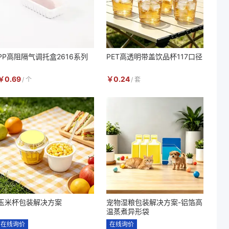
PP高阻隔气调托盒2616系列
PET高透明带盖饮品杯117口径
￥
0.69
￥
0.24
/
个
/
套
玉米杯包装解决方案
宠物湿粮包装解决方案-铝箔高
温蒸煮异形袋
在线询价
在线询价