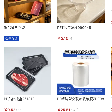
镀铝膜自立袋
PET冰淇淋杯090045
在线询价
￥
0.13
/
个
PP贴体托盒261813
PE经济型交联热收缩膜ZDF08
￥
0.52
￥
25.51
/
个
/
公斤