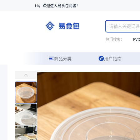
Hi，欢迎进入易食包商城！
热门搜索：
PV
商品分类
用户指南
PP带盖圆碗240058
主要适用于餐厅酸菜鱼、龙虾、烤鱼、香辣蟹；
易食包（EPAK）专注于PP带盖圆碗240058包装，提供详尽的规
产品卖点：
耐温性、安全性高、可定制刻印
应用场景：
主要适用于餐厅酸菜鱼、龙虾、烤鱼、香辣蟹；
价格：
￥0.56
商品参数
商品分类
打包碗