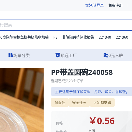
你好,请登录
免费注册
DC高阻隔金枪鱼柳共挤热收缩袋
PE
221340
221360
非阻隔共挤热收缩袋
场景分类
甄选工厂
0元入驻
PP带盖圆碗240058
格参数、实物图片及报价参考，主要适用于餐厅酸菜鱼、龙虾、烤鱼、香辣
近期已成交
23
个订单
主要适用于餐厅酸菜鱼、龙虾、烤鱼、香辣蟹；
耐温性
安全性高
可定制刻印
￥
0.56
价格
不限
数量(
个
)