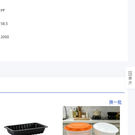
PP
58.5
2000
展
开
换一批