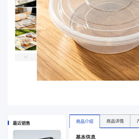
主要材质
PP
直径（mm）
240
高度（mm）
58.5
克重（g）
48.1
容量（ml）
2000
颜色
透明
产品特性
支持定制
主要材质
PP
直径（mm）
240
高度（mm）
58.5
克重（g）
48.1
容量（ml）
2000
颜色
透明
商品图片
商品详情
商品介绍
最近销售
基本信息