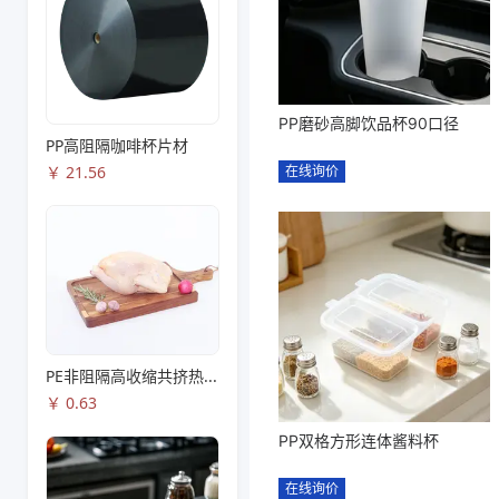
PP磨砂高脚饮品杯90口径
PP高阻隔咖啡杯片材
￥
21.56
在线询价
PE非阻隔高收缩共挤热收缩膜S83
￥
0.63
PP双格方形连体酱料杯
在线询价