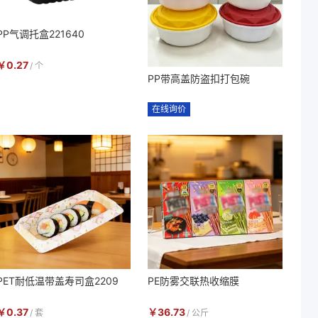
PP气调托盒221640
￥
0.27
/
个
PP带高盖防盗扣打包碗
在线询价
PET耐低温带盖寿司盒2209
PE防雾交联热收缩膜
￥
0.37
￥
36.73
/
套
/
公斤