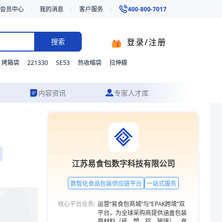
会员中心
我的消息
客户服务
400-800-7017
登录/注册
搜索
221330
SE53
烤箱袋
热收缩袋
拉伸膜
内容资讯
专家人才库
蟹；。我们支持材质、型号与功能的灵活定制，并提供从方案设计到成品交
江苏易食包数字科技有限公司
数智化食品包装供应链平台
一站式服务
核心平台业务:
运营“易食包商城”与“EPAK跨境”双
平台，为全球采购商提供涵盖包装
原材料（纸、塑、铝、玻璃）、食