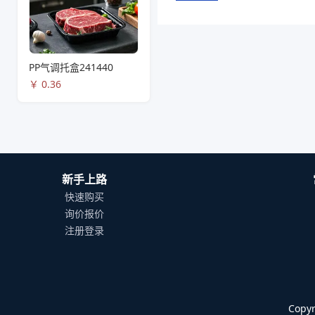
PP气调托盒241440
￥
0.36
新手上路
快速购买
询价报价
注册登录
Cop