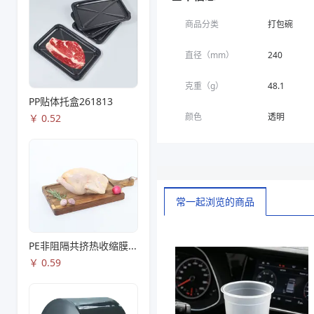
商品分类
打包碗
直径（mm）
240
克重（g）
48.1
PP贴体托盒261813
颜色
透明
￥
0.52
常一起浏览的商品
PE非阻隔共挤热收缩膜S53
￥
0.59