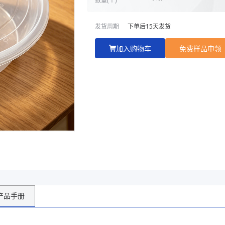
发货周期
下单后
15
天发货
加入购物车
免费样品申领
产品手册