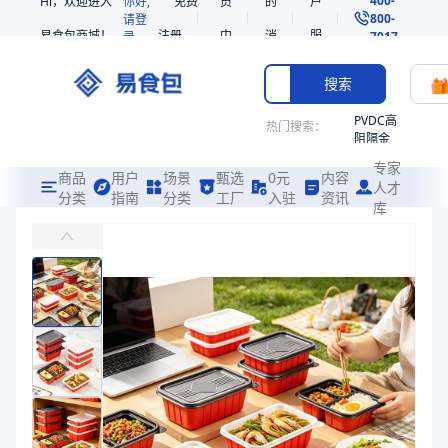
Hi，欢迎进入
你好,
免费
员
的
户
800-
请登
易食包商城！
注册
中
消
服
录
7017
心
息
务
搜索
PVDC高
热门搜索：
阻隔金
枪鱼柳
专家
共挤热
商品
用户
场景
甄选
0元
内容
人才
收缩袋
分类
指南
分类
工厂
入驻
资讯
库
PP耐高温带盖打包盒
PE
易食包（EPAK）专注于PP耐高温带盖打包盒包装，提供详尽的规格
非阻隔
共挤热
价格：
在线询价
收缩袋
221340
商品参数
221360
商品分类
打包盒
烤箱袋
产品特性
支持定制
221330
产品特性
支持定制
SE53
商品图片
热收缩