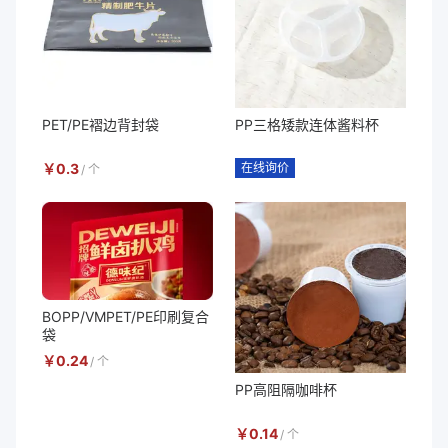
PET/PE褶边背封袋
PP三格矮款连体酱料杯
￥
0.3
在线询价
/
个
BOPP/VMPET/PE印刷复合
袋
￥
0.24
/
个
PP高阻隔咖啡杯
￥
0.14
/
个