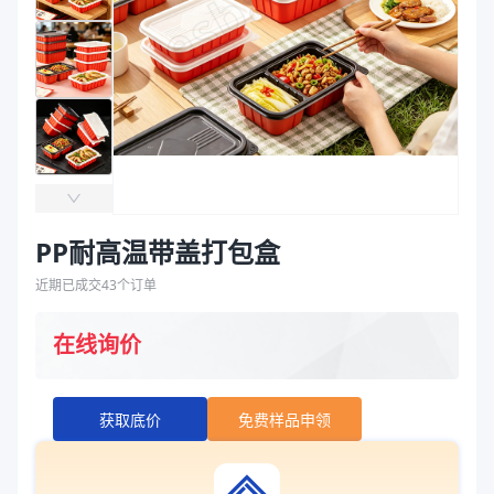
袋
拉伸膜
PP耐高温带盖打包盒
近期已成交
43
个订单
在线询价
获取底价
免费样品申领