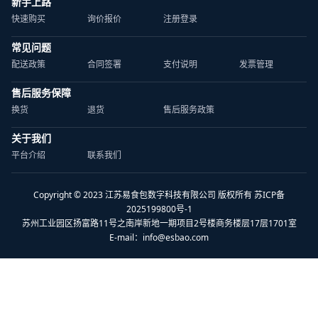
新手上路
快速购买
询价报价
注册登录
常见问题
配送政策
合同签署
支付说明
发票管理
售后服务保障
换货
退货
售后服务政策
关于我们
平台介绍
联系我们
Copyright © 2023 江苏易食包数字科技有限公司 版权所有 苏ICP备
2025199800号-1
苏州工业园区扬富路11号之南岸新地一期项目2号楼商务楼层17层1701室
E-mail：
info@esbao.com