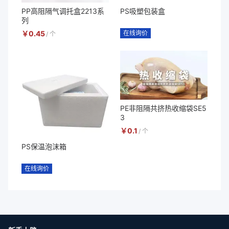
PP高阻隔气调托盒2213系
PS吸塑包装盒
列
￥
0.45
在线询价
/
个
PE非阻隔共挤热收缩袋SE5
3
￥
0.1
/
个
PS保温泡沫箱
在线询价