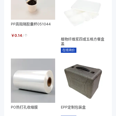
PP高阻隔胶囊杯051044
￥
0.14
/
个
植物纤维浆四或五格方餐盒
盖
在线询价
PO热打孔收缩膜
EPP定制包装盒