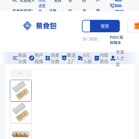
Hi，欢迎进入
你好,
免费
员
的
户
800-
请登
易食包商城！
注册
中
消
服
录
7017
心
息
务
搜索
PVDC高
热门搜索：
阻隔金
枪鱼柳
专家
共挤热
商品
用户
场景
甄选
0元
内容
人才
收缩袋
分类
指南
分类
工厂
入驻
资讯
库
PET高透明连体蛋糕盒211155
PE
主要用于糕点、沙拉果等食物的包装
非阻隔
共挤热
易食包（EPAK）专注于PET高透明连体蛋糕盒211155包装，提
收缩袋
产品卖点：
高透明、材质安全、连体设计
221340
221360
应用场景：
主要用于糕点、沙拉果等食物的包装
烤箱袋
价格：
￥0.52
221330
商品参数
SE53
商品分类
连体托盒
热收缩