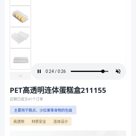
主要材质
PET，30%RPET
袋
长度（mm）
210
拉伸膜
宽度（mm）
105
高度（mm）
55
克重（g）
34
重量(g)
34
规格尺寸(长度*宽度*高度，mm)
210*105*55
主要材质
PET，30%RPET
长度（mm）
210
宽度（mm）
105
高度（mm）
55
PET高透明连体蛋糕盒211155
克重（g）
34
近期已成交
41
个订单
商品图片
主要用于糕点、沙拉果等食物的包装
高透明
材质安全
连体设计