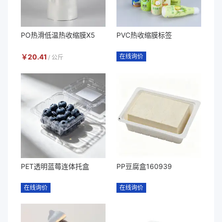
PO热滑低温热收缩膜X5
PVC热收缩膜标签
￥
20.41
在线询价
/
公斤
PET透明蓝莓连体托盒
PP豆腐盒160939
在线询价
在线询价