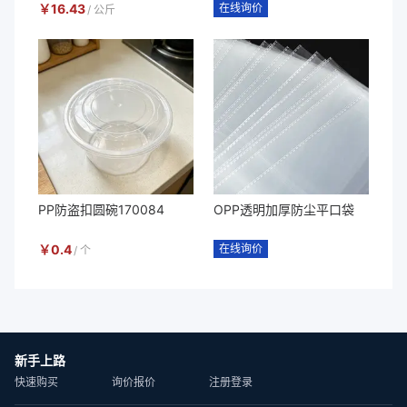
￥
16.43
在线询价
/
公斤
PP防盗扣圆碗170084
OPP透明加厚防尘平口袋
￥
0.4
在线询价
/
个
新手上路
快速购买
询价报价
注册登录