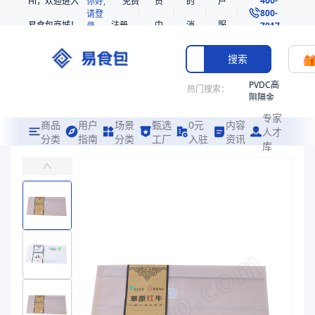
Hi，欢迎进入
你好,
免费
员
的
户
800-
请登
易食包商城！
注册
中
消
服
录
7017
心
息
务
搜索
PVDC高
热门搜索：
阻隔金
枪鱼柳
专家
共挤热
商品
用户
场景
甄选
0元
内容
人才
收缩袋
分类
指南
分类
工厂
入驻
资讯
库
MOPP/PE褶边背封袋
PE
主要适用于各类生鲜、速冻食品的冷冻包装
221340
非阻隔
易食包（EPAK）专注于MOPP/PE褶边背封袋包装，提供详尽的规
共挤热
产品卖点：
可回收、哑光触感、耐冷冻
收缩袋
221360
应用场景：
主要适用于各类生鲜、速冻食品的冷冻包装
烤箱袋
价格：
￥0.34 ~ ￥0.52
221330
商品参数
SE53
商品分类
复合袋
热收缩