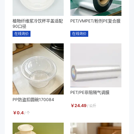
植物纤维浆冷饮杯平盖适配
PET/VMPET/粉剂PE复合膜
90口径
在线询价
在线询价
PET/PE非阻隔气调膜
PP防盗扣圆碗170084
￥
24.49
/
公斤
￥
0.4
/
个