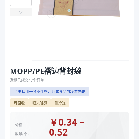
产品结构
MOPP/PE
袋
厚度（μm）
200、280
拉伸膜
宽度（mm）
190、165
长度（mm）
305、290
材质
MOPP/PE
长度mm
305mm、290mm
宽度mm
190mm、165mm
双厚度c
20c、28c
产品结构
MOPP/PE
MOPP/PE褶边背封袋
厚度（μm）
200、280
近期已成交
47
个订单
宽度（mm）
165、190
主要适用于各类生鲜、速冻食品的冷冻包装
长度（mm）
290、305
商品图片
可回收
哑光触感
耐冷冻
￥
0.34 ~
价格
0.52
数量(
个
)