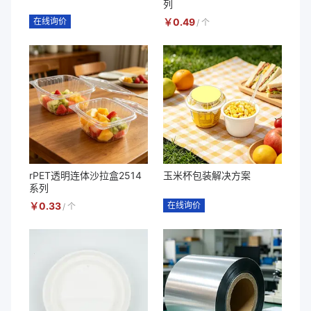
列
在线询价
￥
0.49
/
个
rPET透明连体沙拉盒2514
玉米杯包装解决方案
系列
￥
0.33
在线询价
/
个