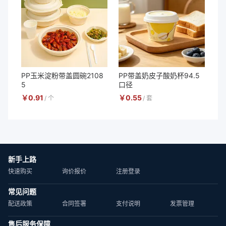
PP玉米淀粉带盖圆碗2108
PP带盖奶皮子酸奶杯94.5
5
口径
￥
0.91
￥
0.55
/
个
/
套
新手上路
快速购买
询价报价
注册登录
常见问题
配送政策
合同签署
支付说明
发票管理
售后服务保障