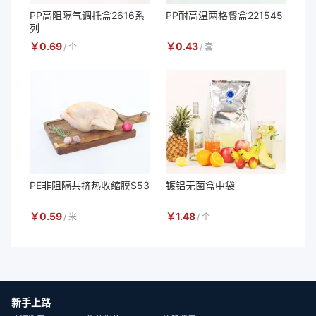
PP高阻隔气调托盒2616系
PP耐高温两格餐盒221545
列
￥
0.69
￥
0.43
/
个
/
套
PE非阻隔共挤热收缩膜S53
镀铝无菌盒中袋
￥
0.59
￥
1.48
/
米
/
个
新手上路