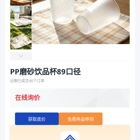
袋
拉伸膜
PP磨砂饮品杯89口径
近期已成交
46
个订单
在线询价
获取底价
免费样品申领