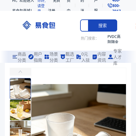
Hi，欢迎进入
你好,
免费
员
的
户
800-
请登
易食包商城！
注册
中
消
服
录
7017
心
息
务
搜索
PVDC高
热门搜索：
阻隔金
枪鱼柳
专家
共挤热
商品
用户
场景
甄选
0元
内容
人才
收缩袋
分类
指南
分类
工厂
入驻
资讯
库
PP磨砂饮品杯89口径
PE
易食包（EPAK）专注于PP磨砂饮品杯89口径包装，提供详尽的规格
非阻隔
共挤热
价格：
在线询价
收缩袋
221340
商品参数
221360
商品分类
饮品杯
烤箱袋
产品特性
支持定制
221330
产品特性
支持定制
SE53
商品图片
热收缩