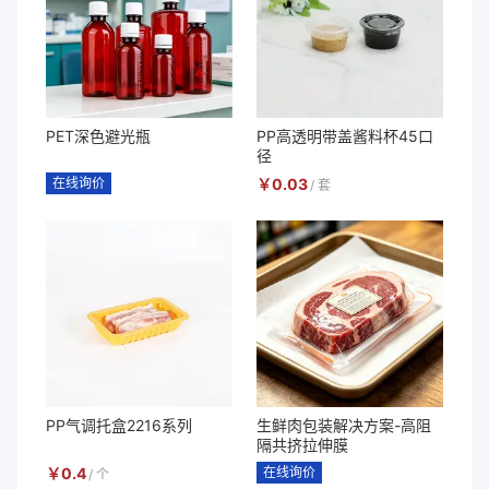
PET深色避光瓶
PP高透明带盖酱料杯45口
径
在线询价
￥
0.03
/
套
PP气调托盒2216系列
生鲜肉包装解决方案-高阻
隔共挤拉伸膜
￥
0.4
在线询价
/
个