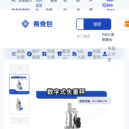
Hi，欢迎进入
你好,
免费
员
的
户
800-
请登
易食包商城！
注册
中
消
服
录
7017
心
息
务
搜索
PVDC高
热门搜索：
阻隔金
枪鱼柳
专家
共挤热
商品
用户
场景
甄选
0元
内容
人才
收缩袋
分类
指南
分类
工厂
入驻
资讯
库
数字式失重秤(0.1-100L/H)
PE
主要应用于助剂、抗氧化剂等物料
非阻隔
共挤热
易食包（EPAK）专注于数字式失重秤(0.1-100L/H)包装，提
收缩袋
产品卖点：
双电机直联转动机构、螺旋与出料腔内壁设计最优间隙值、螺
221340
221360
应用场景：
主要应用于助剂、抗氧化剂等物料
烤箱袋
价格：
在线询价
221330
商品参数
SE53
商品分类
配料设备
热收缩