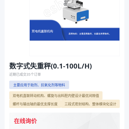
设备产能（L/H）
0.1-10、3-10、10-100
袋
型号
SLRT10、SLRT16、SLRT22
拉伸膜
设备产能（L/H）
0.1-10、3-10、10-100
型号
SLRT10、SLRT16、SLRT22
商品图片
数字式失重秤(0.1-100L/H)
近期已成交
35
个订单
主要应用于助剂、抗氧化剂等物料
双电机直联转动机构、螺旋与出料腔内壁设计最优间隙值
螺杆与输出轴的最优支撑长度
三段式密封结构、整体模块化设计
在线询价